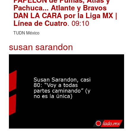
Pachuca... Atlante y Bravos
DAN LA CARA por la Liga MX |
. 09:10
Línea de Cuatro
TUDN México
susan sarandon