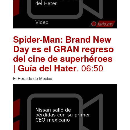
Spider-Man: Brand New
Day es el GRAN regreso
del cine de superhéroes
| Guía del Hater
. 06:50
El Heraldo de México