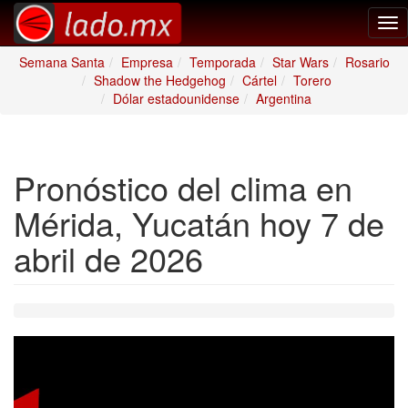
Tog
nav
Semana Santa
Empresa
Temporada
Star Wars
Rosario
Shadow the Hedgehog
Cártel
Torero
Dólar estadounidense
Argentina
Pronóstico del clima en
Mérida, Yucatán hoy 7 de
abril de 2026