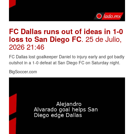
FC Dallas runs out of ideas in 1-0
. 25 de Julio,
loss to San Diego FC
2026 21:46
FC Dallas lost goalkeeper Daniel to injury early and got badly
outshot in a 1-0 defeat at San Diego FC on Saturday night.
BigSoccer.com