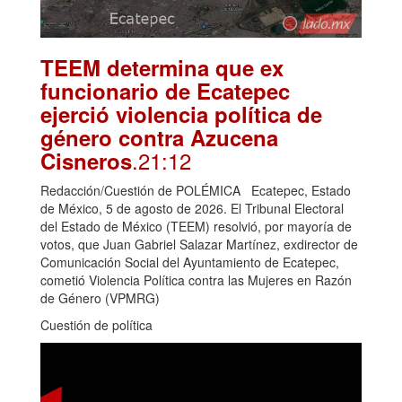
TEEM determina que ex
funcionario de Ecatepec
ejerció violencia política de
género contra Azucena
.21:12
Cisneros
Redacción/Cuestión de POLÉMICA Ecatepec, Estado
de México, 5 de agosto de 2026. El Tribunal Electoral
del Estado de México (TEEM) resolvió, por mayoría de
votos, que Juan Gabriel Salazar Martínez, exdirector de
Comunicación Social del Ayuntamiento de Ecatepec,
cometió Violencia Política contra las Mujeres en Razón
de Género (VPMRG)
Cuestión de política