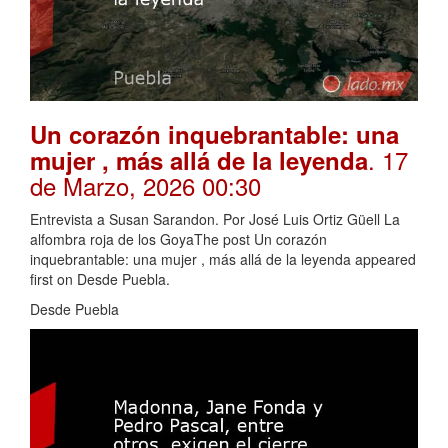
Un corazón inquebrantable: una
. 17
mujer , más allá de la leyenda
de Marzo, 2026 00:30
Entrevista a Susan Sarandon. Por José Luis Ortiz Güell La
alfombra roja de los GoyaThe post Un corazón
inquebrantable: una mujer , más allá de la leyenda appeared
first on Desde Puebla.
Desde Puebla