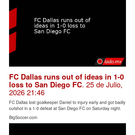
FC Dallas runs out of ideas in 1-0
. 25 de Julio,
loss to San Diego FC
2026 21:46
FC Dallas lost goalkeeper Daniel to injury early and got badly
outshot in a 1-0 defeat at San Diego FC on Saturday night.
BigSoccer.com