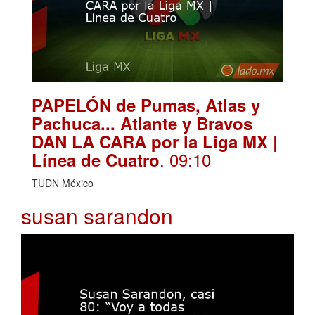
PAPELÓN de Pumas, Atlas y
Pachuca... Atlante y Bravos
DAN LA CARA por la Liga MX |
. 09:10
Línea de Cuatro
TUDN México
susan sarandon