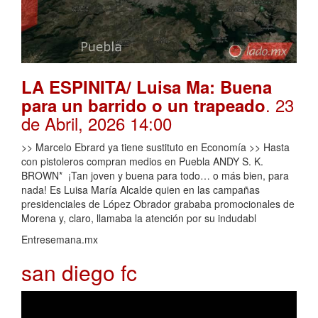
LA ESPINITA/ Luisa Ma: Buena
. 23
para un barrido o un trapeado
de Abril, 2026 14:00
>> Marcelo Ebrard ya tiene sustituto en Economía >> Hasta
con pistoleros compran medios en Puebla ANDY S. K.
BROWN* ¡Tan joven y buena para todo… o más bien, para
nada! Es Luisa María Alcalde quien en las campañas
presidenciales de López Obrador grababa promocionales de
Morena y, claro, llamaba la atención por su indudabl
Entresemana.mx
san diego fc