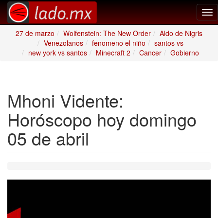
Tog
nav
27 de marzo
Wolfenstein: The New Order
Aldo de Nigris
Venezolanos
fenomeno el niño
santos vs
new york vs santos
Minecraft 2
Cancer
Gobierno
Mhoni Vidente:
Horóscopo hoy domingo
05 de abril