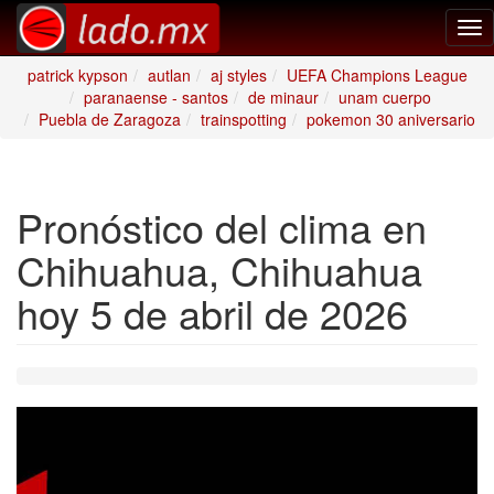
Tog
nav
patrick kypson
autlan
aj styles
UEFA Champions League
paranaense - santos
de minaur
unam cuerpo
Puebla de Zaragoza
trainspotting
pokemon 30 aniversario
Pronóstico del clima en
Chihuahua, Chihuahua
hoy 5 de abril de 2026