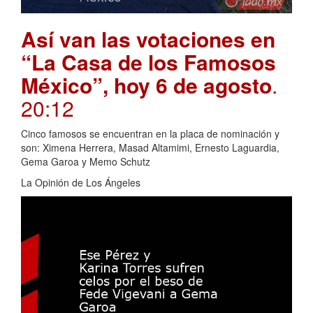
Así van las votaciones en
“La Casa de los Famosos
México”, hoy 6 de agosto
.
20:12
Cinco famosos se encuentran en la placa de nominación y
son: Ximena Herrera, Masad Altamimi, Ernesto Laguardia,
Gema Garoa y Memo Schutz
La Opinión de Los Ángeles