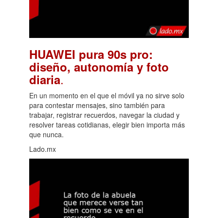
HUAWEI pura 90s pro:
diseño, autonomía y foto
.
diaria
En un momento en el que el móvil ya no sirve solo
para contestar mensajes, sino también para
trabajar, registrar recuerdos, navegar la ciudad y
resolver tareas cotidianas, elegir bien importa más
que nunca.
Lado.mx