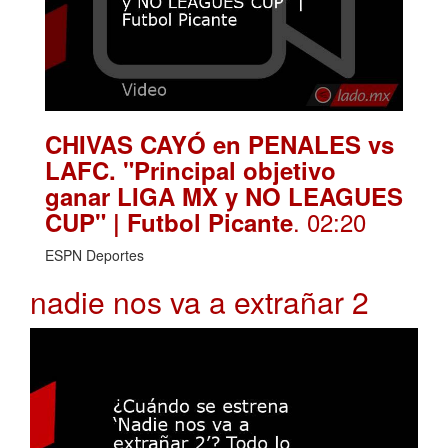
CHIVAS CAYÓ en PENALES vs
LAFC. "Principal objetivo
ganar LIGA MX y NO LEAGUES
. 02:20
CUP" | Futbol Picante
ESPN Deportes
nadie nos va a extrañar 2