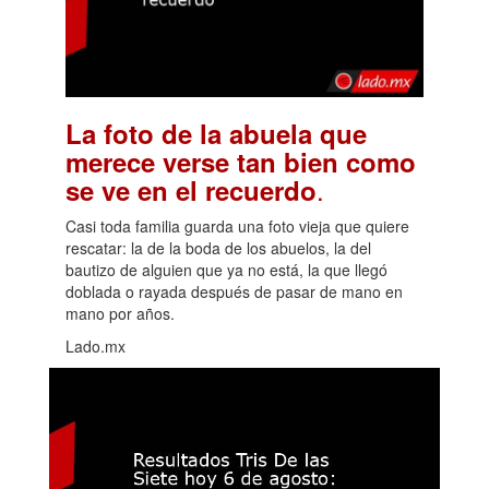
La foto de la abuela que
merece verse tan bien como
.
se ve en el recuerdo
Casi toda familia guarda una foto vieja que quiere
rescatar: la de la boda de los abuelos, la del
bautizo de alguien que ya no está, la que llegó
doblada o rayada después de pasar de mano en
mano por años.
Lado.mx