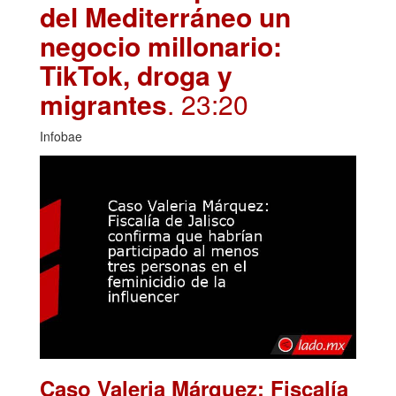
del Mediterráneo un
negocio millonario:
TikTok, droga y
migrantes
. 23:20
Infobae
Caso Valeria Márquez: Fiscalía