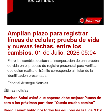
Amplían plazo para registrar
líneas de celular; prueba de vida
y nuevas fechas, entre los
. 01 de Julio, 2026 05:04
cambios
Entre los cambios destaca la incorporación de una prueba
de vida en el proceso de registro presencial para verificar
que quien realiza el trámite corresponde al titular de la
identificación presentada.
Editorial Aristegui Noticias
Últimas noticias
Esteban Solari avisó qué aspecto debe mejorar Pumas de
cara a los próximos partidos: “Queda mucho camino”
Diego Lainez habló por todos los equipos de la Liga MX y