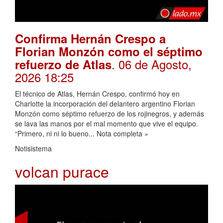
Confirma Hernán Crespo a
Florian Monzón como el séptimo
. 06 de Agosto,
refuerzo de Atlas
2026 18:25
El técnico de Atlas, Hernán Crespo, confirmó hoy en
Charlotte la incorporación del delantero argentino Florian
Monzón como séptimo refuerzo de los rojinegros, y además
se lava las manos por el mal momento que vive el equipo.
“Primero, ni ni lo bueno... Nota completa »
Notisistema
volcan purace