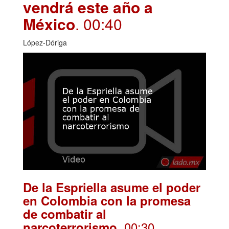
vendrá este año a
México
. 00:40
López-Dóriga
De la Espriella asume el poder
en Colombia con la promesa
de combatir al
. 00:30
narcoterrorismo