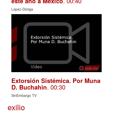
. 00:40
este año a México
López-Dóriga
Extorsión Sistémica. Por Muna
. 00:30
D. Buchahin
SinEmbargo TV
exilio