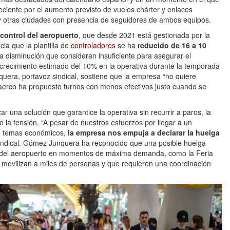
eciente por el aumento previsto de vuelos chárter y enlaces
 y otras ciudades con presencia de seguidores de ambos equipos.
e control del aeropuerto
, que desde 2021 está gestionada por la
ia que la plantilla de
controladores
se ha
reducido de 16 a 10
a disminución que consideran insuficiente para asegurar el
recimiento estimado del 10% en la operativa durante la temporada
era, portavoz sindical, sostiene que la empresa “no quiere
aerco ha propuesto turnos con menos efectivos justo cuando se
ar una solución que garantice la operativa sin recurrir a paros, la
 la tensión. “A pesar de nuestros esfuerzos por llegar a un
on temas económicos,
la empresa nos empuja a declarar la huelga
sindical. Gómez Junquera ha reconocido que una posible huelga
va del aeropuerto en momentos de máxima demanda, como la Feria
 movilizan a miles de personas y que requieren una coordinación