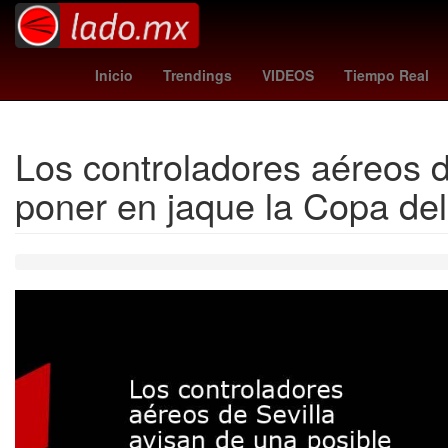
Harley Quinn
Virus
27 de marzo
Mala
Inicio
Trendings
VIDEOS
Tiempo Real
Los controladores aéreos d
poner en jaque la Copa de