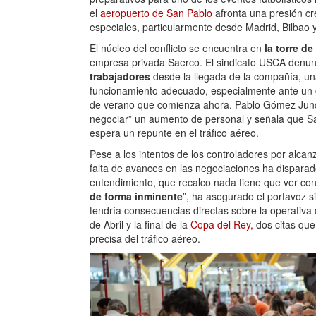
el
aeropuerto de San Pablo
afronta una presión cr
especiales, particularmente desde Madrid, Bilbao
El núcleo del conflicto se encuentra en
la torre d
empresa privada Saerco. El sindicato USCA denunc
trabajadores
desde la llegada de la compañía, un
funcionamiento adecuado, especialmente ante un c
de verano que comienza ahora. Pablo Gómez Junqu
negociar” un aumento de personal y señala que S
espera un repunte en el tráfico aéreo.
Pese a los intentos de los controladores por alcanz
falta de avances en las negociaciones ha disparado
entendimiento, que recalco nada tiene que ver c
de forma inminente
”, ha asegurado el portavoz 
tendría consecuencias directas sobre la operati
de Abril y la final de la
Copa del Rey,
dos citas que
precisa del tráfico aéreo.