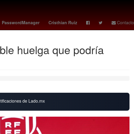
huca femenil
Rogelio Funes Mori
España
PasswordManager
Cristhian Ruiz
Contacto
ible huelga que podría
otificaciones de Lado.mx