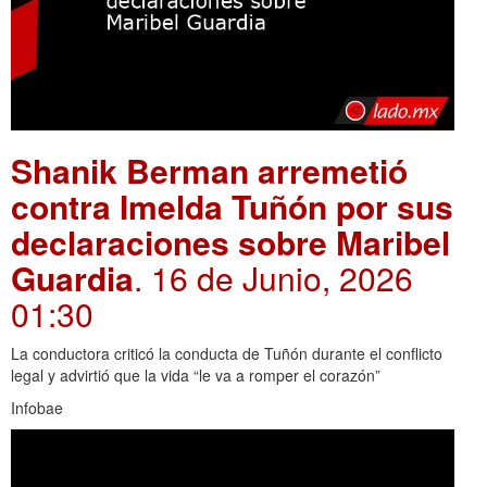
Shanik Berman arremetió
contra Imelda Tuñón por sus
declaraciones sobre Maribel
Guardia
. 16 de Junio, 2026
01:30
La conductora criticó la conducta de Tuñón durante el conflicto
legal y advirtió que la vida “le va a romper el corazón”
Infobae