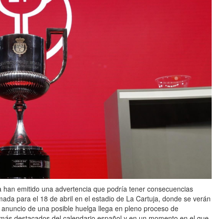
la han emitido una advertencia que podría tener consecuencias
mada para el 18 de abril en el estadio de La Cartuja, donde se verán
 anuncio de una posible huelga llega en pleno proceso de
os más destacados del calendario español y en un momento en el que