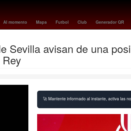
sia
Rosario
toluca vs santos
Germán Berterame
atlas vs pac
Al momento
Mapa
Futbol
Club
Generador QR
e Sevilla avisan de una pos
l Rey
🚀 Mantente informado al instante, activa las n