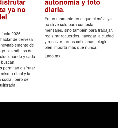
isfrutar
autonomía y foto
.
za ya no
diaria
el
En un momento en el que el móvil ya
no sirve solo para contestar
mensajes, sino también para trabajar,
 junio 2026.-
registrar recuerdos, navegar la ciudad
hablar de cerveza
y resolver tareas cotidianas, elegir
 inevitablemente de
bien importa más que nunca.
go, los hábitos de
Lado.mx
olucionando y cada
 buscan
es permitan disfrutar
 mismo ritual y la
 social, pero de
ilibrada.