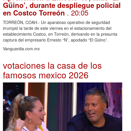
Güino’, durante despliegue policial
. 20:05
en Costco Torreón
TORREÓN, COAH.- Un aparatoso operativo de seguridad
irrumpió la tarde de este viernes en el estacionamiento del
establecimiento Costco, en Torreón, derivando en la presunta
captura del empresario Ernesto “N”, apodado “El Güino”.
Vanguardia.com.mx
votaciones la casa de los
famosos mexico 2026