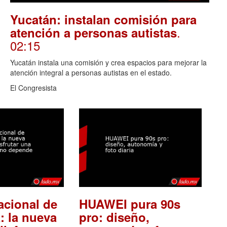
Yucatán: instalan comisión para
.
atención a personas autistas
02:15
Yucatán instala una comisión y crea espacios para mejorar la
atención integral a personas autistas en el estado.
El Congresista
acional de
HUAWEI pura 90s
: la nueva
pro: diseño,