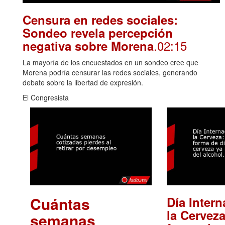
Censura en redes sociales:
Sondeo revela percepción
.02:15
negativa sobre Morena
La mayoría de los encuestados en un sondeo cree que
Morena podría censurar las redes sociales, generando
debate sobre la libertad de expresión.
El Congresista
Cuántas
Día Intern
la Cerveza
semanas