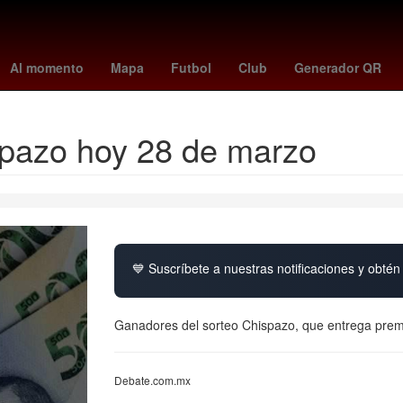
aloma cuevas
warriors - pacers
famalicão - porto
FONCA
Bitc
Al momento
Mapa
Futbol
Club
Generador QR
spazo hoy 28 de marzo
💙 Suscríbete a nuestras notificaciones y obtén 
Ganadores del sorteo Chispazo, que entrega premi
Debate.com.mx