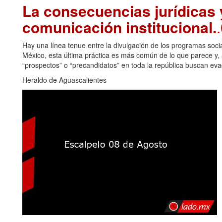
La consecuencias jurídicas y
comunicación institucional.
Hay una línea tenue entre la divulgación de los programas soci
México, esta última práctica es más común de lo que parece y, a
“prospectos” o “precandidatos” en toda la república buscan eva
Heraldo de Aguascalientes