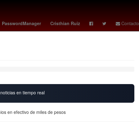
oin
Star Wars
Valeria Marquez
José Luis Álvarez
PasswordManager
Cristhian Ruiz
Contacto
noticias en tiempo real
os en efectivo de miles de pesos