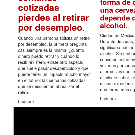
forma de d
cotizadas
una cerve
pierdes al retirar
depende d
.
alcohol.
por desempleo
.
Ciudad de México,
Cuando una persona solicita un retiro
Durante décadas, 
por desempleo, la primera pregunta
significaba hablar
casi siempre es la misma: ¿cuánto
alcohol. Sin embar
dinero puedo retirar y cuándo lo
consumo están ev
recibiré? Pero, existe otro aspecto
vez más personas
que suele pasar desapercibido y que
alternativas que l
puede tener un impacto mucho mayor
el mismo sabor, el
en el futuro: las semanas cotizadas
misma experiencia
que se descuentan al realizar el
una forma más equ
retiro.
Lado.mx
Lado.mx