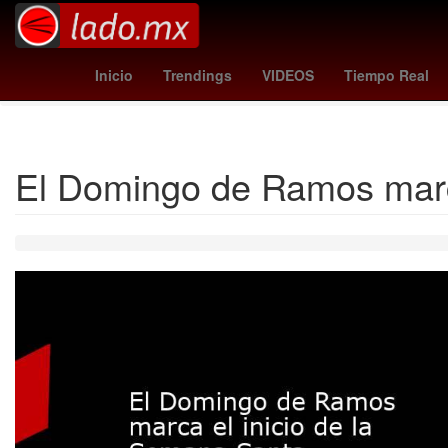
pegula
ley de amparo claudia sheinbaum
real sociedad - al
Inicio
Trendings
VIDEOS
Tiempo Real
El Domingo de Ramos marca