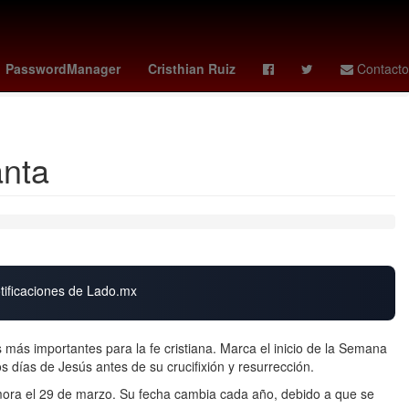
tad de Ciencias Políticas y Sociales UAQ
obsession
Chelsea
PasswordManager
Cristhian Ruiz
Contacto
anta
otificaciones de Lado.mx
ás importantes para la fe cristiana. Marca el inicio de la Semana
 días de Jesús antes de su crucifixión y resurrección.
ra el 29 de marzo. Su fecha cambia cada año, debido a que se