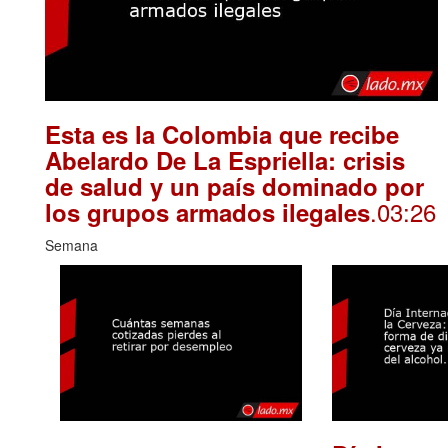
Esta es la Colombia que recibe
Abelardo De La Espriella: crisis
de salud y un país dominado por
.03:26
los grupos armados ilegales
Semana