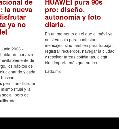
acional de
HUAWEI pura 90s
: la nueva
pro: diseño,
isfrutar
autonomía y foto
.
za ya no
diaria
el
En un momento en el que el móvil ya
no sirve solo para contestar
mensajes, sino también para trabajar,
 junio 2026.-
registrar recuerdos, navegar la ciudad
hablar de cerveza
y resolver tareas cotidianas, elegir
 inevitablemente de
bien importa más que nunca.
go, los hábitos de
Lado.mx
olucionando y cada
 buscan
es permitan disfrutar
 mismo ritual y la
 social, pero de
ilibrada.