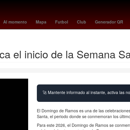
avés
Primera División de México
Carson Wentz
Gobierno
Facul
Al momento
Mapa
Futbol
Club
Generador QR
Rita Cetina Gutiérrez
 el inicio de la Semana S
🚀 Mantente informado al instante, activa las n
El Domingo de Ramos es una de las celebraciones m
Santa, el periodo donde se conmemoran los últimos
Para este 2026, el Domingo de Ramos se conmemo