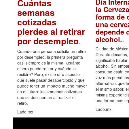
Cuántas
Día Intern
la Cerveza
semanas
forma de d
cotizadas
una cerve
pierdes al retirar
depende d
.
alcohol.
por desempleo
.
Ciudad de México,
Cuando una persona solicita un retiro
Durante décadas, 
por desempleo, la primera pregunta
significaba hablar
casi siempre es la misma: ¿cuánto
alcohol. Sin embar
dinero puedo retirar y cuándo lo
consumo están ev
recibiré? Pero, existe otro aspecto
vez más personas
que suele pasar desapercibido y que
alternativas que l
puede tener un impacto mucho mayor
el mismo sabor, el
en el futuro: las semanas cotizadas
misma experiencia
que se descuentan al realizar el
una forma más equ
retiro.
Lado.mx
Lado.mx