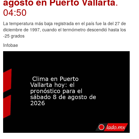
agosto en Puerto Vallarta
.
04:50
La temperatura más baja registrada en el país fue la del 27 de
diciembre de 1997, cuando el termómetro descendió hasta los
-25 grados
Infobae