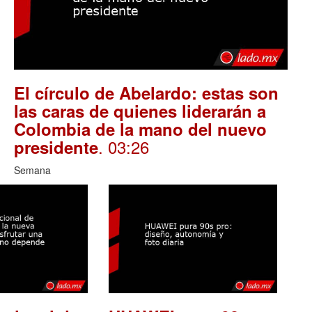
El círculo de Abelardo: estas son
las caras de quienes liderarán a
Colombia de la mano del nuevo
. 03:26
presidente
Semana