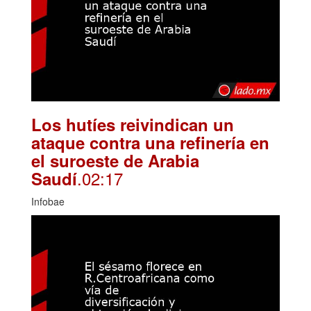
Los hutíes reivindican un
ataque contra una refinería en
el suroeste de Arabia
.02:17
Saudí
Infobae