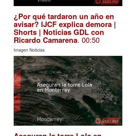
¿Por qué tardaron un año en
avisar? IJCF explica demora |
Shorts | Noticias GDL con
. 00:50
Ricardo Camarena
Imagen Noticias
Aseguran la torre Lola en