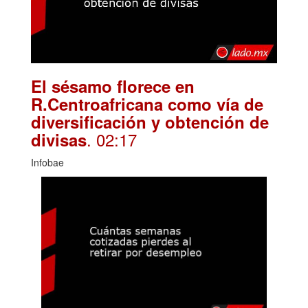
El sésamo florece en
R.Centroafricana como vía de
diversificación y obtención de
. 02:17
divisas
Infobae