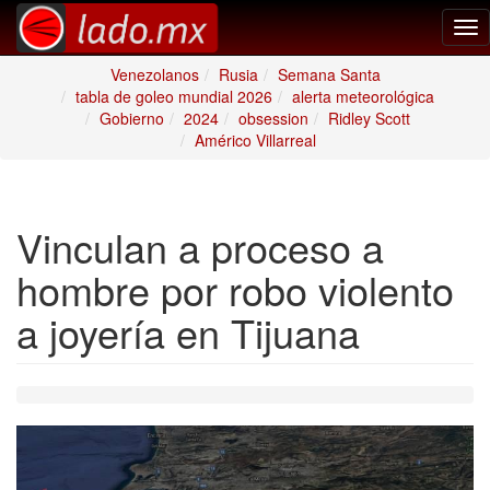
Tog
nav
Venezolanos
Rusia
Semana Santa
tabla de goleo mundial 2026
alerta meteorológica
Gobierno
2024
obsession
Ridley Scott
Américo Villarreal
Vinculan a proceso a
hombre por robo violento
a joyería en Tijuana