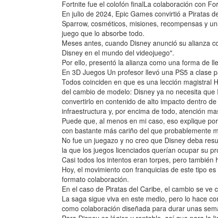
Fortnite fue el colofón finalLa colaboración con F
En julio de 2024, Epic Games convirtió a Piratas d
Sparrow, cosméticos, misiones, recompensas y un
juego que lo absorbe todo.
Meses antes, cuando Disney anunció su alianza co
Disney en el mundo del videojuego".
Por ello, presentó la alianza como una forma de l
En 3D Juegos Un profesor llevó una PS5 a clase par
Todos coinciden en que es una lección magistral H
del cambio de modelo: Disney ya no necesita que P
convertirlo en contenido de alto impacto dentro de 
infraestructura y, por encima de todo, atención ma
Puede que, al menos en mi caso, eso explique por 
con bastante más cariño del que probablemente 
No fue un juegazo y no creo que Disney deba resu
la que los juegos licenciados querían ocupar su p
Casi todos los intentos eran torpes, pero también
Hoy, el movimiento con franquicias de este tipo es
formato colaboración.
En el caso de Piratas del Caribe, el cambio se ve c
La saga sigue viva en este medio, pero lo hace 
como colaboración diseñada para durar unas sema