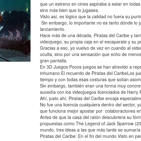
que un estreno en cines aspiraba a estar en todas 
sino más bien que lo jugases.
Visto así, es lógico que la calidad no fuera su p
Sin embargo, lo importante no es tanto dónde lo j
lanzamiento.
Hace más de una década, Piratas del Caribe y tan
videojuego, su propia caja en el escaparate y su p
Gracias a eso, yo vuelvo de vez en cuando al vide
oculta, sino por una sensación que echo de menos:
gran pantalla.
En 3D Juegos Pocos juegos se han atrevido a repeti
inhumano El recuerdo de Piratas del CaribeLos ju
tiempo y con todas esas costuras que solían asom
Sin embargo, también eran una forma muy concret
sucedía con los videojuegos licenciados de Harry P
Ahí, justo ahí, Piratas del Caribe encaja especial
No fue una licencia cualquiera dentro del sector,
que funciona mejor apostar por colaboraciones en 
Antes de que la casa del ratón descubriera su fór
propuestas como The Legend of Jack Sparrow (2006)
mundo, tres ideas a las que más tarde se sumaría
Piratas del Caribe: En el fin del mundo Visto en pe