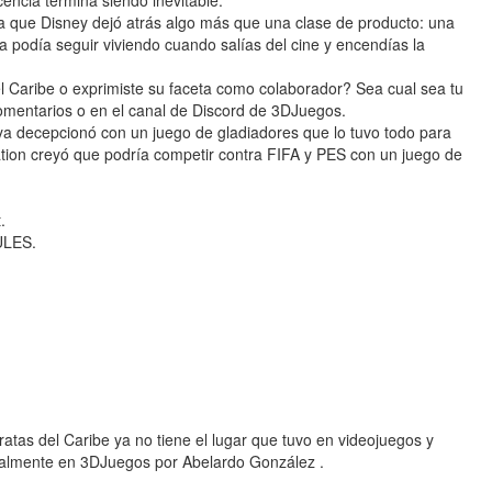
cencia termina siendo inevitable.
da que Disney dejó atrás algo más que una clase de producto: una
 podía seguir viviendo cuando salías del cine y encendías la
el Caribe o exprimiste su faceta como colaborador? Sea cual sea tu
omentarios o en el canal de Discord de 3DJuegos.
a decepcionó con un juego de gladiadores que lo tuvo todo para
tion creyó que podría competir contra FIFA y PES con un juego de
.
ULES.
iratas del Caribe ya no tiene el lugar que tuvo en videojuegos y
ginalmente en 3DJuegos por Abelardo González .