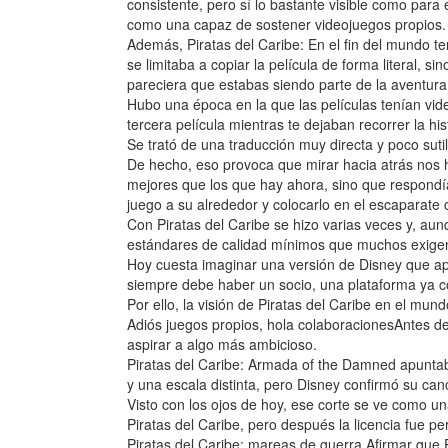
consistente, pero sí lo bastante visible como par
como una capaz de sostener videojuegos propios.
Además, Piratas del Caribe: En el fin del mundo t
se limitaba a copiar la película de forma literal,
pareciera que estabas siendo parte de la aventura
Hubo una época en la que las películas tenían vide
tercera película mientras te dejaban recorrer la h
Se trató de una traducción muy directa y poco sutil
De hecho, eso provoca que mirar hacia atrás nos 
mejores que los que hay ahora, sino que respondían
juego a su alrededor y colocarlo en el escaparate 
Con Piratas del Caribe se hizo varias veces y, aun
estándares de calidad mínimos que muchos exigen a
Hoy cuesta imaginar una versión de Disney que a
siempre debe haber un socio, una plataforma ya co
Por ello, la visión de Piratas del Caribe en el mu
Adiós juegos propios, hola colaboracionesAntes de
aspirar a algo más ambicioso.
Piratas del Caribe: Armada of the Damned apuntab
y una escala distinta, pero Disney confirmó su ca
Visto con los ojos de hoy, ese corte se ve como un
Piratas del Caribe, pero después la licencia fue p
Piratas del Caribe: mareas de guerra Afirmar que