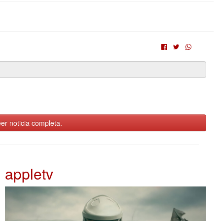
er noticia completa.
appletv