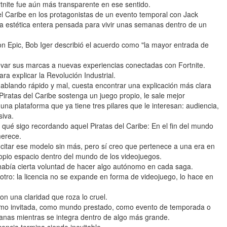
ortnite fue aún más transparente en ese sentido.
el Caribe en los protagonistas de un evento temporal con Jack
a estética entera pensada para vivir unas semanas dentro de un
n Epic, Bob Iger describió el acuerdo como "la mayor entrada de
levar sus marcas a nuevas experiencias conectadas con Fortnite.
a explicar la Revolución Industrial.
ablando rápido y mal, cuesta encontrar una explicación más clara
iratas del Caribe sostenga un juego propio, le sale mejor
una plataforma que ya tiene tres pilares que le interesan: audiencia,
siva.
qué sigo recordando aquel Piratas del Caribe: En el fin del mundo
merece.
citar ese modelo sin más, pero sí creo que pertenece a una era en
ropio espacio dentro del mundo de los videojuegos.
 había cierta voluntad de hacer algo autónomo en cada saga.
 otro: la licencia no se expande en forma de videojuego, lo hace en
on una claridad que roza lo cruel.
como invitada, como mundo prestado, como evento de temporada o
nas mientras se integra dentro de algo más grande.