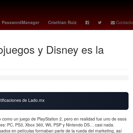
Senador
sección 22 - cnte
Aguascalientes
PasswordManager
Cristhian Ruiz
Contacto
eojuegos y Disney es la
otificaciones de Lado.mx
do como un juego de PlayStation 2, pero en realidad fue uno de esos
bles: PC, PS3, Xbox 360, Wii, PSP y Nintendo DS… casi nada.
sados en películas formaban parte de la rueda del marketing, así