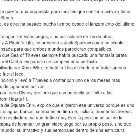
de guerra, una propuesta para móviles que continúa activa y tiene
e Steam.
e, es otro: ha pasado mucho tiempo desde el lanzamiento del último
rotagonizar videojuegos, sino por colarse en los de otros.
y A Pirate"s Life, no presentó a Jack Sparrow como un simple
ensada para que ambos mundos parecieran compatibles.
ba que Sea of Thieves siempre había buscado una fantasía pirata
as del Caribe les pareció un complemento perfecto.
cada por Xbox Wire, remató la idea diciendo que tratar ambos
 fue el foco.
funcionó y llevó a Thieves a contar con uno de los meses más
es de jugadores activos.
rza, pero Disney prefiere que esa potencia se limite a las
dom Hearts III.
a de Square Enix, explicó que eligieron ese universo porque es uno
jo el agua, barcos, combates en tierra e, incluso, momentos aéreos.
nte reveladora, ya que define muy bien la posición actual de la
 capaz de levantar un gran videojuego por su propio peso, sino que
u mundo, su atractivo y sus personajes dentro de una estructura