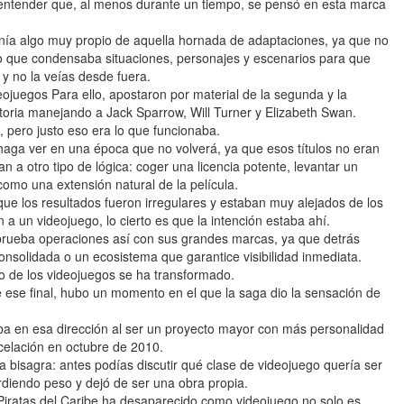
a entender que, al menos durante un tiempo, se pensó en esta marca
enía algo muy propio de aquella hornada de adaptaciones, ya que no
 sino que condensaba situaciones, personajes y escenarios para que
 y no la veías desde fuera.
ojuegos Para ello, apostaron por material de la segunda y la
istoria manejando a Jack Sparrow, Will Turner y Elizabeth Swan.
, pero justo eso era lo que funcionaba.
haga ver en una época que no volverá, ya que esos títulos no eran
 a otro tipo de lógica: coger una licencia potente, levantar un
como una extensión natural de la película.
que los resultados fueron irregulares y estaban muy alejados de los
 un videojuego, lo cierto es que la intención estaba ahí.
prueba operaciones así con sus grandes marcas, ya que detrás
nsolidada o un ecosistema que garantice visibilidad inmediata.
ndo de los videojuegos se ha transformado.
 ese final, hubo un momento en el que la saga dio la sensación de
a en esa dirección al ser un proyecto mayor con más personalidad
ncelación en octubre de 2010.
a bisagra: antes podías discutir qué clase de videojuego quería ser
erdiendo peso y dejó de ser una obra propia.
 Piratas del Caribe ha desaparecido como videojuego no solo es