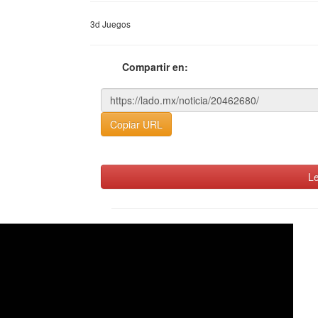
3d Juegos
Compartir en:
Copiar URL
Le