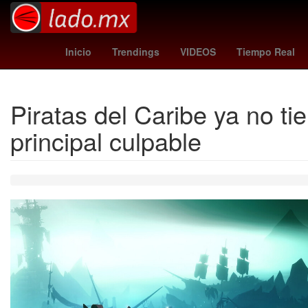
Venezolanos
26 de marzo
pirma cruz azul
Inicio
Trendings
VIDEOS
Tiempo Real
Piratas del Caribe ya no ti
principal culpable