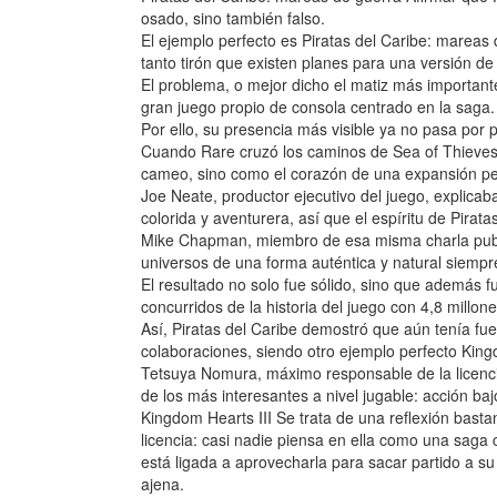
osado, sino también falso.
El ejemplo perfecto es Piratas del Caribe: mareas 
tanto tirón que existen planes para una versión d
El problema, o mejor dicho el matiz más important
gran juego propio de consola centrado en la saga.
Por ello, su presencia más visible ya no pasa por p
Cuando Rare cruzó los caminos de Sea of Thieves 
cameo, sino como el corazón de una expansión p
Joe Neate, productor ejecutivo del juego, explica
colorida y aventurera, así que el espíritu de Pirat
Mike Chapman, miembro de esa misma charla publi
universos de una forma auténtica y natural siempre
El resultado no solo fue sólido, sino que además 
concurridos de la historia del juego con 4,8 millon
Así, Piratas del Caribe demostró que aún tenía fue
colaboraciones, siendo otro ejemplo perfecto King
Tetsuya Nomura, máximo responsable de la licenci
de los más interesantes a nivel jugable: acción ba
Kingdom Hearts III Se trata de una reflexión basta
licencia: casi nadie piensa en ella como una saga
está ligada a aprovecharla para sacar partido a s
ajena.