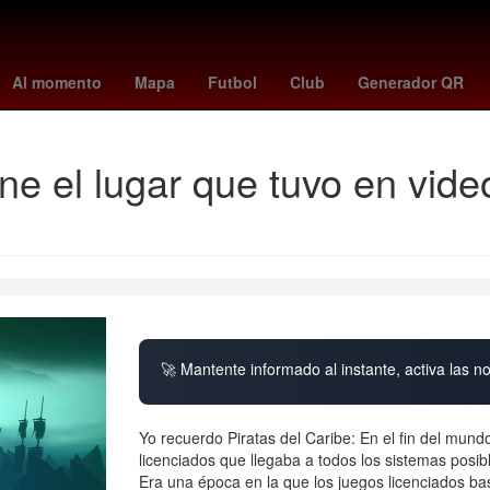
Beca Benito Juárez
Estado de México
scott eastwood
Agresión
Al momento
Mapa
Futbol
Club
Generador QR
ene el lugar que tuvo en vid
🚀 Mantente informado al instante, activa las n
Yo recuerdo Piratas del Caribe: En el fin del mun
licenciados que llegaba a todos los sistemas posi
Era una época en la que los juegos licenciados ba