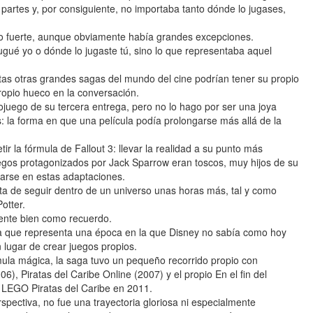
partes y, por consiguiente, no importaba tanto dónde lo jugases,
unto fuerte, aunque obviamente había grandes excepciones.
ugué yo o dónde lo jugaste tú, sino lo que representaba aquel
tas otras grandes sagas del mundo del cine podrían tener su propio
ropio hueco en la conversación.
ojuego de su tercera entrega, pero no lo hago por ser una joya
 la forma en que una película podía prolongarse más allá de la
r la fórmula de Fallout 3: llevar la realidad a su punto más
egos protagonizados por Jack Sparrow eran toscos, muy hijos de su
arse en estas adaptaciones.
a de seguir dentro de un universo unas horas más, tal y como
otter.
mente bien como recuerdo.
 ya que representa una época en la que Disney no sabía como hoy
lugar de crear juegos propios.
mula mágica, la saga tuvo un pequeño recorrido propio con
, Piratas del Caribe Online (2007) y el propio En el fin del
 LEGO Piratas del Caribe en 2011.
rspectiva, no fue una trayectoria gloriosa ni especialmente