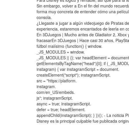
Para Disney es lógico y rentable, así que para la li
Sin embargo, volver a En el fin del mundo recuer
forma muy concreta de entender cómo una película
consola.
¿Llegaste a jugar a algún videojuego de Piratas d
experiencia, estaremos encantados de leerla en c
En 3DJuegos | Mucho antes de Gladiator 2, Xbox y
fracasarEn 3DJuegos | Hace casi 30 años, PlaySta
fútbol malísimo (function() { window.
_JS_MODULES = window.
_JS_MODULES || {}; var headElement = document
getElementsByTagName("head")[0]; if (_JS_MOD
instagram) { var instagramScript = document.
createElement("script"); instagramScript.
src = "https://platform.
instagram.
com/en_US/embeds.
js"; instagramScript.
async = true; instagramScript.
defer = true; headElement.
appendChild(instagramScript); } })(); - La noticia P
Disney es la principal culpable fue publicada ori