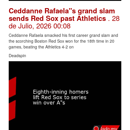
Ceddanne Rafaela"s grand slam
. 28
sends Red Sox past Athletics
de Julio, 2026 00:08
Ceddanne Rafaela smacked his first career grand slam and
the scorching Boston Red Sox won for the 18th time in 20
games, beating the Athletics 4-2 on
Deadspin