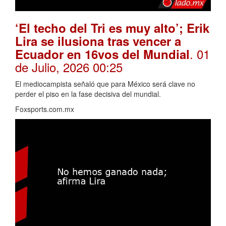
‘El techo del Tri es muy alto’; Erik
Lira se ilusiona tras vencer a
. 01
Ecuador en 16vos del Mundial
de Julio, 2026 00:25
El mediocampista señaló que para México será clave no
perder el piso en la fase decisiva del mundial.
Foxsports.com.mx