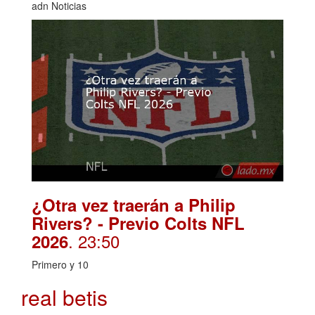
adn Noticias
¿Otra vez traerán a Philip
Rivers? - Previo Colts NFL
. 23:50
2026
Primero y 10
real betis