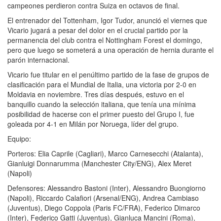
campeones perdieron contra Suiza en octavos de final.
El entrenador del Tottenham, Igor Tudor, anunció el viernes que
Vicario jugará a pesar del dolor en el crucial partido por la
permanencia del club contra el Nottingham Forest el domingo,
pero que luego se someterá a una operación de hernia durante el
parón internacional.
Vicario fue titular en el penúltimo partido de la fase de grupos de
clasificación para el Mundial de Italia, una victoria por 2-0 en
Moldavia en noviembre. Tres días después, estuvo en el
banquillo cuando la selección italiana, que tenía una mínima
posibilidad de hacerse con el primer puesto del Grupo I, fue
goleada por 4-1 en Milán por Noruega, líder del grupo.
Equipo:
Porteros: Elia Caprile (Cagliari), Marco Carnesecchi (Atalanta),
Gianluigi Donnarumma (Manchester City/ENG), Alex Meret
(Napoli)
Defensores: Alessandro Bastoni (Inter), Alessandro Buongiorno
(Napoli), Riccardo Calafiori (Arsenal/ENG), Andrea Cambiaso
(Juventus), Diego Coppola (Paris FC/FRA), Federico Dimarco
(Inter), Federico Gatti (Juventus), Gianluca Mancini (Roma),