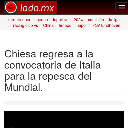
Tog
nav
toronto open
genoa - deportivo
2024
comisión
la liga
racing club vs
China
fenapo
napoli
PSV Eindhoven
Chiesa regresa a la
convocatoria de Italia
para la repesca del
Mundial.