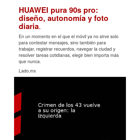
HUAWEI pura 90s pro:
diseño, autonomía y foto
.
diaria
En un momento en el que el móvil ya no sirve solo
para contestar mensajes, sino también para
trabajar, registrar recuerdos, navegar la ciudad y
resolver tareas cotidianas, elegir bien importa más
que nunca.
Lado.mx