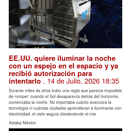
EE.UU. quiere iluminar la noche
con un espejo en el espacio y ya
recibió autorización para
. 14 de Julio, 2026 18:35
intentarlo
Durante miles de años hubo una regla que parecía imposible
de romper: cuando el Sol desaparecía detrás del horizonte,
comenzaba la noche. No importaba cuánto avanzara la
tecnología ni cuántas ciudades aprendieran a iluminarse con
electricidad: el cielo seguía obedeciendo el mis
Xataka México