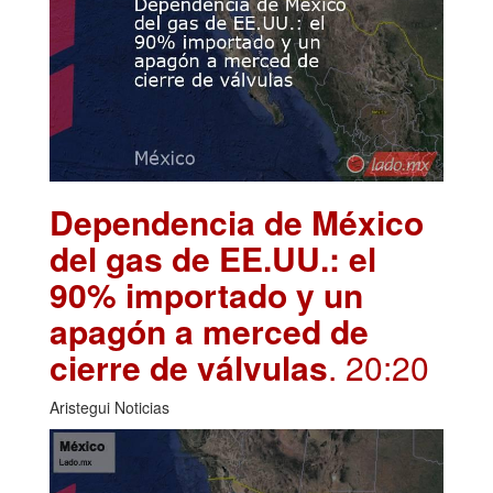
Dependencia de México
del gas de EE.UU.: el
90% importado y un
apagón a merced de
cierre de válvulas
. 20:20
Aristegui Noticias