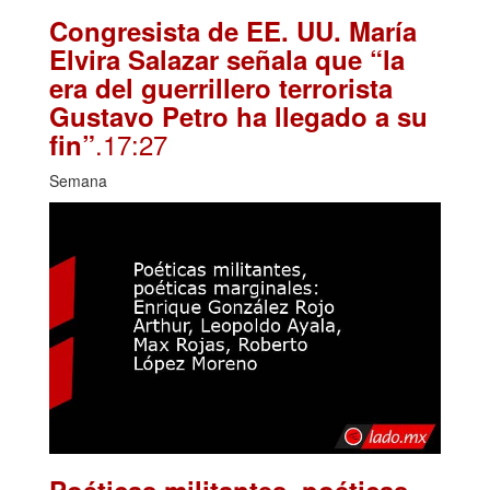
Congresista de EE. UU. María
Elvira Salazar señala que “la
era del guerrillero terrorista
Gustavo Petro ha llegado a su
.17:27
fin”
Semana