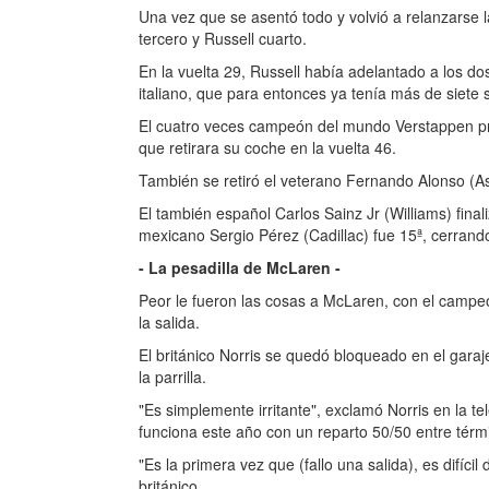
Una vez que se asentó todo y volvió a relanzarse l
tercero y Russell cuarto.
En la vuelta 29, Russell había adelantado a los do
italiano, que para entonces ya tenía más de siete 
El cuatro veces campeón del mundo Verstappen pro
que retirara su coche en la vuelta 46.
También se retiró el veterano Fernando Alonso (As
El también español Carlos Sainz Jr (Williams) final
mexicano Sergio Pérez (Cadillac) fue 15ª, cerrando 
- La pesadilla de McLaren -
Peor le fueron las cosas a McLaren, con el campe
la salida.
El británico Norris se quedó bloqueado en el gara
la parrilla.
"Es simplemente irritante", exclamó Norris en la t
funciona este año con un reparto 50/50 entre térmi
"Es la primera vez que (fallo una salida), es difícil
británico.