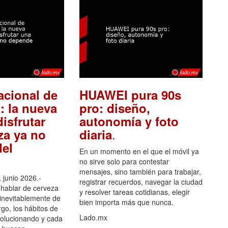
acional de
HUAWEI pura 90s
: la nueva
pro: diseño,
isfrutar
autonomía y foto
.
za ya no
diaria
el
En un momento en el que el móvil ya
no sirve solo para contestar
mensajes, sino también para trabajar,
 junio 2026.-
registrar recuerdos, navegar la ciudad
hablar de cerveza
y resolver tareas cotidianas, elegir
 inevitablemente de
bien importa más que nunca.
go, los hábitos de
Lado.mx
olucionando y cada