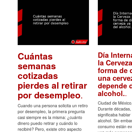
Cuántas
Día Intern
la Cerveza
semanas
forma de d
cotizadas
una cerve
pierdes al retirar
depende d
.
alcohol.
por desempleo
.
Ciudad de México,
Cuando una persona solicita un retiro
Durante décadas, 
por desempleo, la primera pregunta
significaba hablar
casi siempre es la misma: ¿cuánto
alcohol. Sin embar
dinero puedo retirar y cuándo lo
consumo están ev
recibiré? Pero, existe otro aspecto