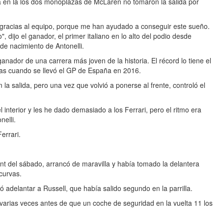
a en la los dos monoplazas de McLaren no tomaron la salida por
s gracias al equipo, porque me han ayudado a conseguir este sueño.
, dijo el ganador, el primer italiano en lo alto del podio desde
de nacimiento de Antonelli.
anador de una carrera más joven de la historia. El récord lo tiene el
as cuando se llevó el GP de España en 2016.
n la salida, pero una vez que volvió a ponerse al frente, controló el
l interior y les he dado demasiado a los Ferrari, pero el ritmo era
elli.
errari.
nt del sábado, arrancó de maravilla y había tomado la delantera
curvas.
ó adelantar a Russell, que había salido segundo en la parrilla.
varias veces antes de que un coche de seguridad en la vuelta 11 los