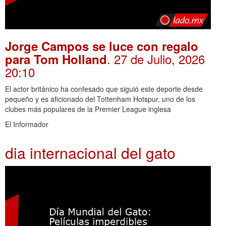
Jorge Campos se luce con regalo
. 27 de Julio, 2026
para Tom Holland
20:10
El actor británico ha confesado que siguió este deporte desde
pequeño y es aficionado del Tottenham Hotspur, uno de los
clubes más populares de la Premier League inglesa
El Informador
dia internacional del gato