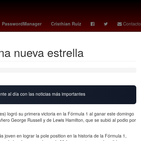
rtmund
rangers - giants
selección de fútbol de egipto
PasswordManager
Cristhian Ruiz
Contacto
na nueva estrella
nte al día con las noticias más importantes
des) logró su primera victoria en la Fórmula 1 al ganar este domingo
ñero George Russell y de Lewis Hamilton, que se subió al podio por
ás joven en lograr la pole position en la historia de la Fórmula 1,