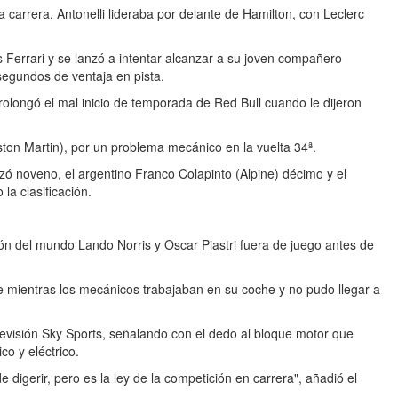
a carrera, Antonelli lideraba por delante de Hamilton, con Leclerc
s Ferrari y se lanzó a intentar alcanzar a su joven compañero
segundos de ventaja en pista.
longó el mal inicio de temporada de Red Bull cuando le dijeron
ton Martin), por un problema mecánico en la vuelta 34ª.
izó noveno, el argentino Franco Colapinto (Alpine) décimo y el
la clasificación.
ón del mundo Lando Norris y Oscar Piastri fuera de juego antes de
je mientras los mecánicos trabajaban en su coche y no pudo llegar a
elevisión Sky Sports, señalando con el dedo al bloque motor que
co y eléctrico.
 de digerir, pero es la ley de la competición en carrera", añadió el