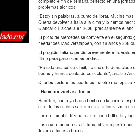
completó el fin de semana perfecto en una jornad
problemas técnicos.
"Estoy sin palabras, a punto de llorar. Muchísima
Quería devolver a Italia a la cima y lo hemos hecho"
Giancarlo Fisichella en 2006, precisamente el año 
El piloto de Mercedes se convierte en el segundo g
neerlandés Max Verstappen, con 18 años y 228 dí
El progidio italiano perdió brevemente el liderato e
ritmo para ganar con autoridad.
"Ha sido una salida difícil, he cubierto demasiado e
bueno y hemos acabado por delante", analizó Anton
Charles Leclerc fue cuarto con el otro monoplaza F
- Hamilton vuelve a brillar -
Hamilton, como ya había hecho en la carrera espri
cuando los coches salieron de la primera zona de 
Leclerc también hizo una arrancada brillante y logr
Los cuatro primeros se intercambiaron posiciones 
llevara a todos a boxes.