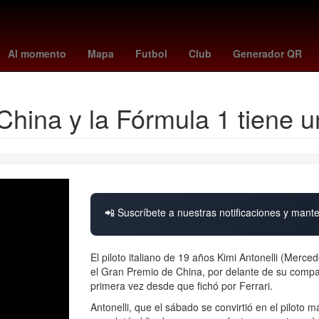
gor Lichnovsky
cyclospora
tottenham
Oblivion
friburgo vs. do
Al momento
Mapa
Futbol
Club
Generador QR
China y la Fórmula 1 tiene u
📲 Suscríbete a nuestras notificaciones y mante
El piloto italiano de 19 años Kimi Antonelli (Merce
el Gran Premio de China, por delante de su compa
primera vez desde que fichó por Ferrari.
Antonelli, que el sábado se convirtió en el piloto m