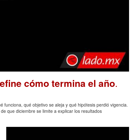
define cómo termina el año
.
 funciona, qué objetivo se aleja y qué hipótesis perdió vigencia.
de que diciembre se limite a explicar los resultados