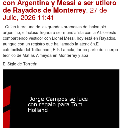
con Argentina y Messi a ser utilero
. 27 de
de Rayados de Monterrey
Julio, 2026 11:41
Quien fuera una de las grandes promesas del balompié
argentino, e incluso llegara a ser mundialista con la Albiceleste
compartiendo vestidor con Lionel Messi, hoy está en Rayados,
aunque con un registro que ha llamado la atención.El
exfutbolista del Tottenham, Erik Lamela, forma parte del cuerpo
técnico de Matías Almeyda en Monterrey y apa
El Siglo de Torreón