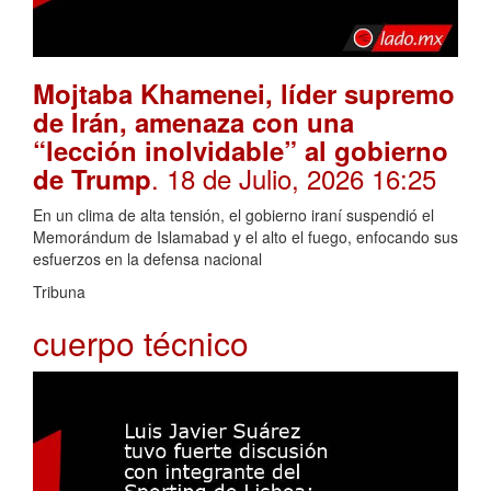
Mojtaba Khamenei, líder supremo
de Irán, amenaza con una
“lección inolvidable” al gobierno
. 18 de Julio, 2026 16:25
de Trump
En un clima de alta tensión, el gobierno iraní suspendió el
Memorándum de Islamabad y el alto el fuego, enfocando sus
esfuerzos en la defensa nacional
Tribuna
cuerpo técnico