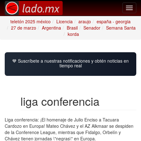
Toggl
navig
teletón 2025 méxico
Licencia
araujo
españa - georgia
27 de marzo
Argentina
Brasil
Senador
Semana Santa
korda
💙 Suscríbete a nuestras notificaciones y obtén noticias en
tiempo real
liga conferencia
Liga conferencia: ¡El homenaje de Julio Enciso a Tacuara
Cardozo en Europa! Mateo Chávez y el AZ Alkmaar se despiden
de la Conference League, mientras que Fidalgo, Orbelín y
Chávez tienen jornadas \"negras\" en Europa.