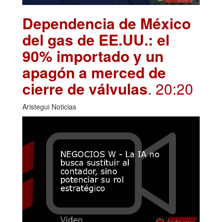
Dependencia de México
del gas de EE.UU.: el
90% importado y un
apagón a merced de
cierre de válvulas
. 20:20
Aristegui Noticias