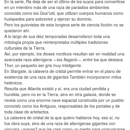
En la serie, Ra deja de ser el último de los suyos para convertirse
en un miembro más de una raza de parásitos simbiontes
conocida como los Goa"uld, que utilizan cuerpos humanos como
huéspedes para sobrevivir y ejercer su dominio.
Pero los guionistas de esta longeva serie de ciencia ficción no se
quedaron ahí.
A lo largo de sus diez temporadas desarrollaron toda una
mitología propia que reinterpretaba múltiples tradiciones
culturales de la Tierra.
Así, por ejemplo, los dioses nordicos resultan ser en realidad una
avanzada raza alienígena —los Asgard—, entre los que destaca
Thor, un pequeño ser gris muy inteligente.
En Stargate, la calavera de cristal permite entrar en el plano de
existencia de una raza de gigantes También incorporaron mitos
helénicos.
Resulta que Atlantis existió y sí, era una ciudad perdida y
hundida, pero no en la Tierra, sino en otra galaxia, donde se
revela como una enorme nave espacial construida por un pueblo
conocido como los Antiguos, responsables de los portales y de
toda clase de artefactos.
La calavera de cristal de la que quiero hablaros hoy, eso sí, no
fue obra suya, sino de una raza de alienígenas gigantes con
vínculos ¿mayas? que las creó como un medio para comunicarse