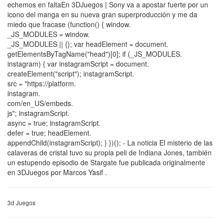
echemos en faltaEn 3DJuegos | Sony va a apostar fuerte por un
icono del manga en su nueva gran superproducción y me da
miedo que fracase (function() { window.
_JS_MODULES = window.
_JS_MODULES || {}; var headElement = document.
getElementsByTagName("head")[0]; if (_JS_MODULES.
instagram) { var instagramScript = document.
createElement("script"); instagramScript.
src = "https://platform.
instagram.
com/en_US/embeds.
js"; instagramScript.
async = true; instagramScript.
defer = true; headElement.
appendChild(instagramScript); } })(); - La noticia El misterio de las
calaveras de cristal tuvo su propia peli de Indiana Jones, también
un estupendo episodio de Stargate fue publicada originalmente
en 3DJuegos por Marcos Yasif .
3d Juegos