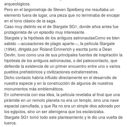
arqueológicos.
Pero en el largometraje de Steven Spielberg me resultaba un
elemento fuera de lugar, una pieza que no terminaba de encajar
en el tono clásico de la saga.
Caso muy distinto es el de Stargate SG1, donde años antes fue
protagonista de un episodio muy interesante.
Stargate y la hipótesis de los antiguos astronautasComo es bien
sabido —acusaciones de plagio aparte—, la película Stargate
(1994), dirigida por Roland Emmerich y escrita junto a Dean
Devlin, tuvo como una de sus principales fuentes de inspiración la
hipótesis de los antiguos astronautas, o del paleocontacto, que
defiende la existencia de un primer encuentro entre uno o varios
pueblos prehistóricos y civilizaciones extraterrestres.
Dicho contacto habría influido directamente en el desarrollo de
nuestra especie y en la construcción de algunos de nuestros
monumentos más emblemáticos.
En coherencia con esa idea, la película revelaba al final que una
pirámide en un remoto planeta no era un templo, sino una nave
espacial camuflada, y que Ra no era un simple dios adorado por
los egipcios, sino un ser alienígena que los esclavizaba.
Stargate SG1 tomó todo este planteamiento y le dio una vuelta de
tuerca.