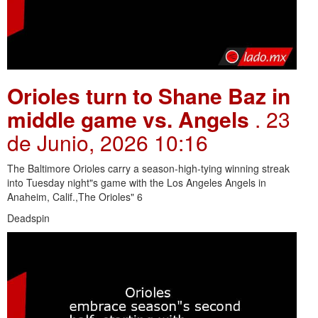
Orioles turn to Shane Baz in
middle game vs. Angels
. 23
de Junio, 2026 10:16
The Baltimore Orioles carry a season-high-tying winning streak
into Tuesday night"s game with the Los Angeles Angels in
Anaheim, Calif.,The Orioles" 6
Deadspin