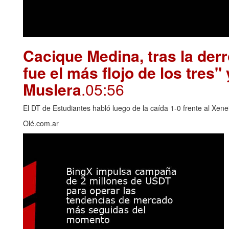
Cacique Medina, tras la derr
fue el más flojo de los tres"
Muslera
.05:56
El DT de Estudiantes habló luego de la caída 1-0 frente al Xene
Olé.com.ar