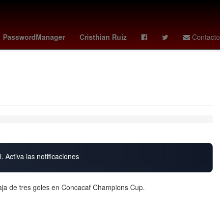
arril de Cuernavaca
loteria nacional 15 de febrero 2026
PasswordManager
Cristhian Ruiz
Contacto
. Activa las notificaciones
taja de tres goles en Concacaf Champions Cup.