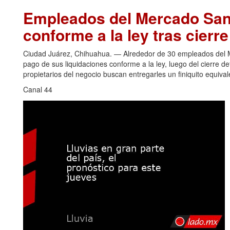
Empleados del Mercado San 
conforme a la ley tras cierr
Ciudad Juárez, Chihuahua. — Alrededor de 30 empleados del Me
pago de sus liquidaciones conforme a la ley, luego del cierre de
propietarios del negocio buscan entregarles un finiquito equiva
Canal 44