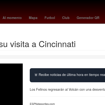
ics
Arath de la Torre
Billy Rovzar
kit connor
comisión
Ferroc
Al momento
Mapa
Futbol
Club
Generador QR
que se celebra el 2 de agosto
u visita a Cincinnati
🚨 Recibe noticias de última hora en tiempo real
Los Felinos regresarán al Volcán con una desven
ESPNdeportes.com