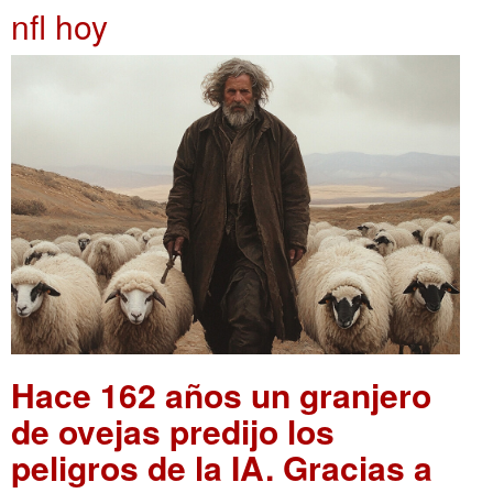
nfl hoy
Hace 162 años un granjero
de ovejas predijo los
peligros de la IA. Gracias a