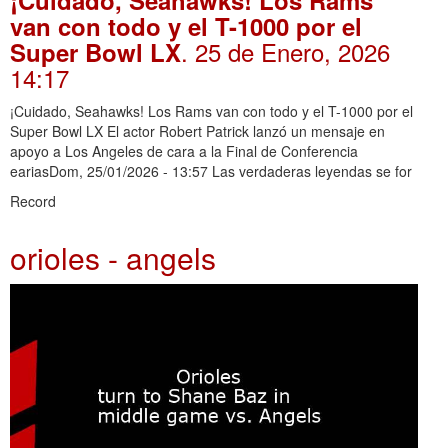
van con todo y el T-1000 por el
. 25 de Enero, 2026
Super Bowl LX
14:17
¡Cuidado, Seahawks! Los Rams van con todo y el T-1000 por el
Super Bowl LX El actor Robert Patrick lanzó un mensaje en
apoyo a Los Angeles de cara a la Final de Conferencia
eariasDom, 25/01/2026 - 13:57 Las verdaderas leyendas se for
Record
orioles - angels