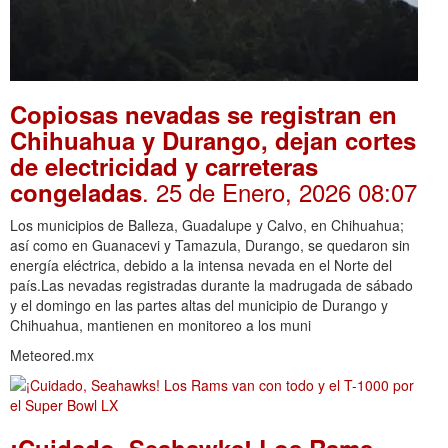
Copiosas nevadas se registran en
Chihuahua y Durango, dejan cortes
de electricidad y carreteras
. 25 de Enero, 2026 08:07
congeladas
Los municipios de Balleza, Guadalupe y Calvo, en Chihuahua;
así como en Guanacevi y Tamazula, Durango, se quedaron sin
energía eléctrica, debido a la intensa nevada en el Norte del
país.Las nevadas registradas durante la madrugada de sábado
y el domingo en las partes altas del municipio de Durango y
Chihuahua, mantienen en monitoreo a los muni
Meteored.mx
¡Cuidado, Seahawks! Los Rams