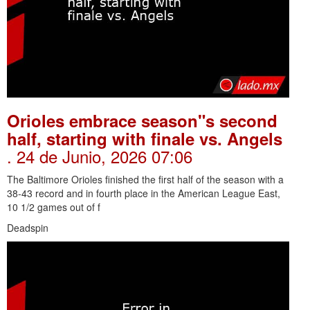
Orioles embrace season"s second
half, starting with finale vs. Angels
. 24 de Junio, 2026 07:06
The Baltimore Orioles finished the first half of the season with a
38-43 record and in fourth place in the American League East,
10 1/2 games out of f
Deadspin