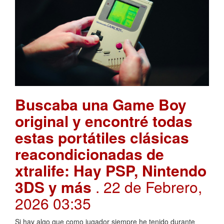
Buscaba una Game Boy
original y encontré todas
estas portátiles clásicas
reacondicionadas de
xtralife: Hay PSP, Nintendo
3DS y más
. 22 de Febrero,
2026 03:35
Si hay algo que como jugador siempre he tenido durante