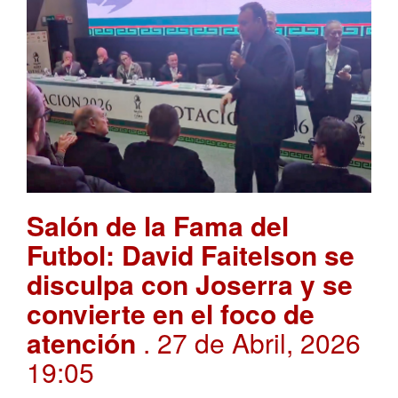
Salón de la Fama del
Futbol: David Faitelson se
disculpa con Joserra y se
convierte en el foco de
atención
. 27 de Abril, 2026
19:05