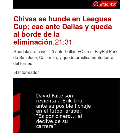
Chivas se hunde en Leagues
Cup; cae ante Dallas y queda
al borde de la
.21:31
eliminación
Guadalajara cayó 1-0 ante Dallas FC en el PayPal Park
de San José, California, y quedó prácticamente fuera
del torneo
El Informador