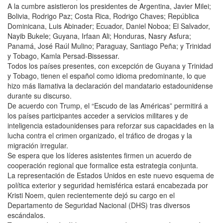
A la cumbre asistieron los presidentes de Argentina, Javier Milei;
Bolivia, Rodrigo Paz; Costa Rica, Rodrigo Chaves; República
Dominicana, Luis Abinader; Ecuador, Daniel Noboa; El Salvador,
Nayib Bukele; Guyana, Irfaan Ali; Honduras, Nasry Asfura;
Panamá, José Raúl Mulino; Paraguay, Santiago Peña; y Trinidad
y Tobago, Kamla Persad-Bissessar.
Todos los países presentes, con excepción de Guyana y Trinidad
y Tobago, tienen el español como idioma predominante, lo que
hizo más llamativa la declaración del mandatario estadounidense
durante su discurso.
De acuerdo con Trump, el “Escudo de las Américas” permitirá a
los países participantes acceder a servicios militares y de
inteligencia estadounidenses para reforzar sus capacidades en la
lucha contra el crimen organizado, el tráfico de drogas y la
migración irregular.
Se espera que los líderes asistentes firmen un acuerdo de
cooperación regional que formalice esta estrategia conjunta.
La representación de Estados Unidos en este nuevo esquema de
política exterior y seguridad hemisférica estará encabezada por
Kristi Noem, quien recientemente dejó su cargo en el
Departamento de Seguridad Nacional (DHS) tras diversos
escándalos.