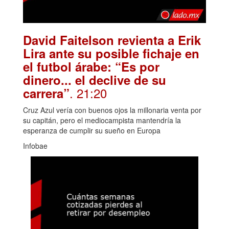
David Faitelson revienta a Erik
Lira ante su posible fichaje en
el futbol árabe: “Es por
dinero... el declive de su
. 21:20
carrera”
Cruz Azul vería con buenos ojos la millonaria venta por
su capitán, pero el mediocampista mantendría la
esperanza de cumplir su sueño en Europa
Infobae