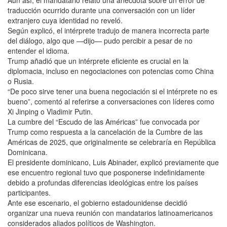
Aun así, el mandatario relató una anécdota sobre un error de
traducción ocurrido durante una conversación con un líder
extranjero cuya identidad no reveló.
Según explicó, el intérprete tradujo de manera incorrecta parte
del diálogo, algo que —dijo— pudo percibir a pesar de no
entender el idioma.
Trump añadió que un intérprete eficiente es crucial en la
diplomacia, incluso en negociaciones con potencias como China
o Rusia.
“De poco sirve tener una buena negociación si el intérprete no es
bueno”, comentó al referirse a conversaciones con líderes como
Xi Jinping o Vladimir Putin.
La cumbre del “Escudo de las Américas” fue convocada por
Trump como respuesta a la cancelación de la Cumbre de las
Américas de 2025, que originalmente se celebraría en República
Dominicana.
El presidente dominicano, Luis Abinader, explicó previamente que
ese encuentro regional tuvo que posponerse indefinidamente
debido a profundas diferencias ideológicas entre los países
participantes.
Ante ese escenario, el gobierno estadounidense decidió
organizar una nueva reunión con mandatarios latinoamericanos
considerados aliados políticos de Washington.