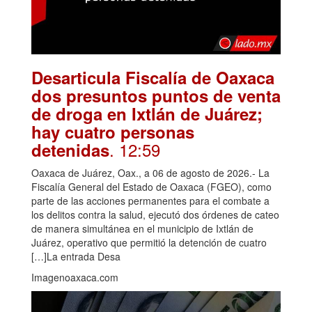
Desarticula Fiscalía de Oaxaca
dos presuntos puntos de venta
de droga en Ixtlán de Juárez;
hay cuatro personas
. 12:59
detenidas
Oaxaca de Juárez, Oax., a 06 de agosto de 2026.- La
Fiscalía General del Estado de Oaxaca (FGEO), como
parte de las acciones permanentes para el combate a
los delitos contra la salud, ejecutó dos órdenes de cateo
de manera simultánea en el municipio de Ixtlán de
Juárez, operativo que permitió la detención de cuatro
[…]La entrada Desa
Imagenoaxaca.com