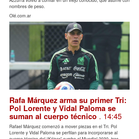
Azzurra volvió a confiar en un viejo conocido, que asume con
nombres de peso.
Olé.com.ar
Rafa Márquez arma su primer Tri:
Pol Lorente y Vidal Paloma se
. 14:45
suman al cuerpo técnico
Rafael Márquez comenzó a mover piezas en el Tri. Pol
Lorente y Vidal Paloma se perfilan para incorporarse al
cuerpo técnico del “Káiser” rumbo al Mundial 2030, tras