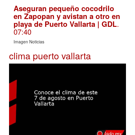
Aseguran pequeño cocodrilo
en Zapopan y avistan a otro en
.
playa de Puerto Vallarta | GDL
07:40
Imagen Noticias
clima puerto vallarta