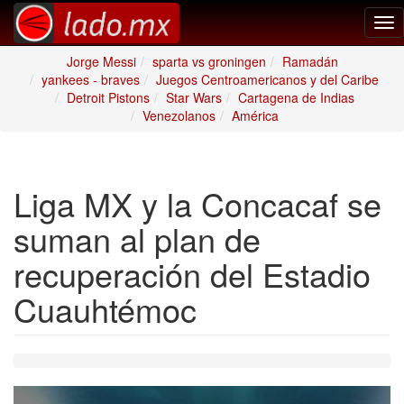
Tog
nav
Jorge Messi
sparta vs groningen
Ramadán
yankees - braves
Juegos Centroamericanos y del Caribe
Detroit Pistons
Star Wars
Cartagena de Indias
Venezolanos
América
Liga MX y la Concacaf se
suman al plan de
recuperación del Estadio
Cuauhtémoc