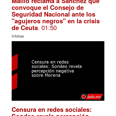
Maíllo reclama a Sánchez que
convoque el Consejo de
Seguridad Nacional ante los
"agujeros negros" en la crisis
. 01:50
de Ceuta
Infobae
Censura en redes sociales: