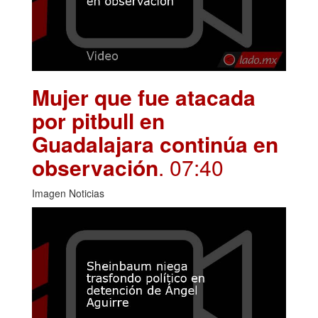
Mujer que fue atacada
por pitbull en
Guadalajara continúa en
observación
. 07:40
Imagen Noticias