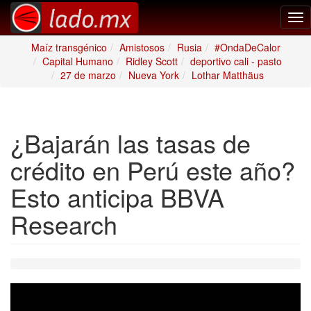
Tog
nav
Maíz transgénico
Amistosos
Rusia
#OndaDeCalor
Capital Humano
Ridley Scott
deportivo cali - pasto
27 de marzo
Nueva York
Lothar Matthäus
¿Bajarán las tasas de
crédito en Perú este año?
Esto anticipa BBVA
Research