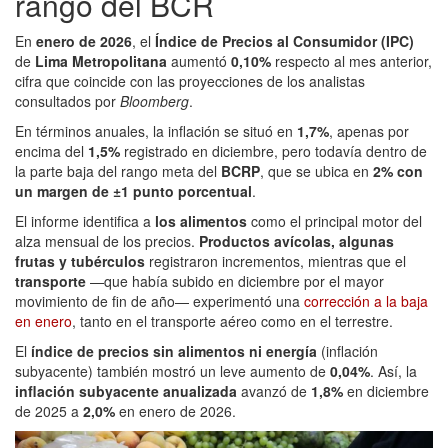
rango del BCR
En
enero de 2026
, el
Índice de Precios al Consumidor (IPC)
de
Lima Metropolitana
aumentó
0,10%
respecto al mes anterior,
cifra que coincide con las proyecciones de los analistas
consultados por
Bloomberg
.
En términos anuales, la inflación se situó en
1,7%
, apenas por
encima del
1,5%
registrado en diciembre, pero todavía dentro de
la parte baja del rango meta del
BCRP
, que se ubica en
2% con
un margen de ±1 punto porcentual
.
El informe identifica a
los alimentos
como el principal motor del
alza mensual de los precios.
Productos avícolas, algunas
frutas y tubérculos
registraron incrementos, mientras que el
transporte
—que había subido en diciembre por el mayor
movimiento de fin de año— experimentó una
corrección a la baja
en enero
, tanto en el transporte aéreo como en el terrestre.
El
índice de precios sin alimentos ni energía
(inflación
subyacente) también mostró un leve aumento de
0,04%
. Así, la
inflación subyacente anualizada
avanzó de
1,8%
en diciembre
de 2025 a
2,0%
en enero de 2026.