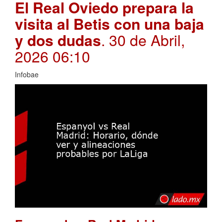
El Real Oviedo prepara la
visita al Betis con una baja
y dos dudas
. 30 de Abril,
2026 06:10
Infobae