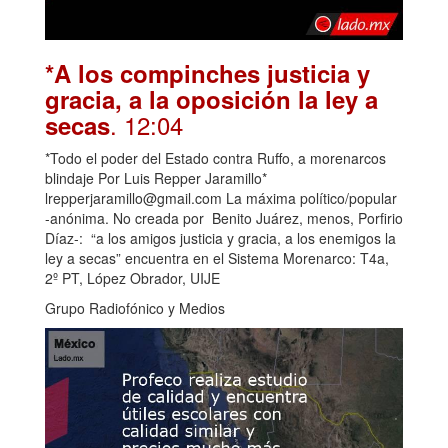
*A los compinches justicia y
gracia, a la oposición la ley a
. 12:04
secas
*Todo el poder del Estado contra Ruffo, a morenarcos
blindaje Por Luis Repper Jaramillo*
lrepperjaramillo@gmail.com La máxima político/popular
-anónima. No creada por Benito Juárez, menos, Porfirio
Díaz-: “a los amigos justicia y gracia, a los enemigos la
ley a secas” encuentra en el Sistema Morenarco: T4a,
2º PT, López Obrador, UIJE
Grupo Radiofónico y Medios