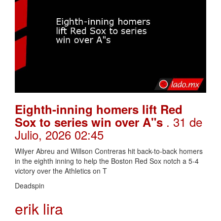
Eighth-inning homers lift Red
. 31 de
Sox to series win over A"s
Julio, 2026 02:45
Wilyer Abreu and Willson Contreras hit back-to-back homers
in the eighth inning to help the Boston Red Sox notch a 5-4
victory over the Athletics on T
Deadspin
erik lira