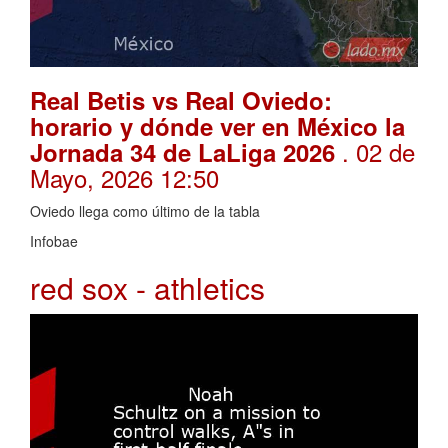
Real Betis vs Real Oviedo:
horario y dónde ver en México la
. 02 de
Jornada 34 de LaLiga 2026
Mayo, 2026 12:50
Oviedo llega como último de la tabla
Infobae
red sox - athletics