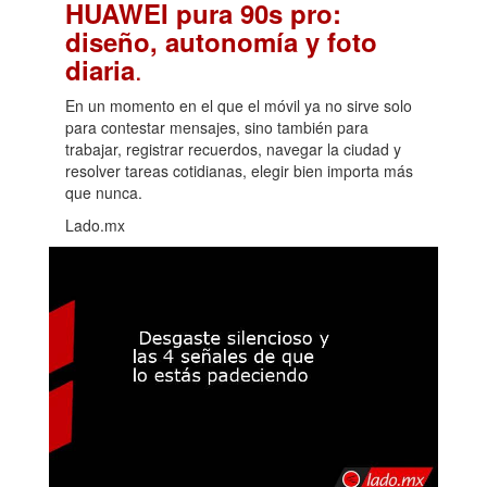
HUAWEI pura 90s pro:
diseño, autonomía y foto
.
diaria
En un momento en el que el móvil ya no sirve solo
para contestar mensajes, sino también para
trabajar, registrar recuerdos, navegar la ciudad y
resolver tareas cotidianas, elegir bien importa más
que nunca.
Lado.mx