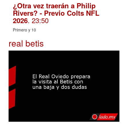
¿Otra vez traerán a Philip
Rivers? - Previo Colts NFL
. 23:50
2026
Primero y 10
real betis