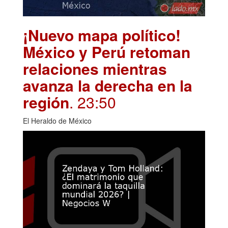
¡Nuevo mapa político!
México y Perú retoman
relaciones mientras
avanza la derecha en la
región
. 23:50
El Heraldo de México