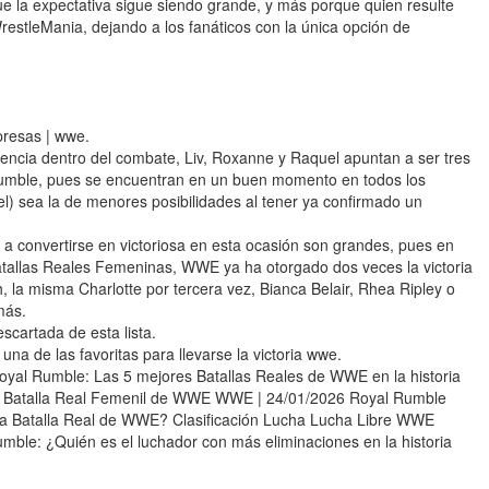
ue la expectativa sigue siendo grande, y más porque quien resulte
restleMania, dejando a los fanáticos con la única opción de
presas | wwe.
ncia dentro del combate, Liv, Roxanne y Raquel apuntan a ser tres
l Rumble, pues se encuentran en un buen momento en todos los
) sea la de menores posibilidades al tener ya confirmado un
 convertirse en victoriosa en esta ocasión son grandes, pues en
tallas Reales Femeninas, WWE ya ha otorgado dos veces la victoria
h, la misma Charlotte por tercera vez, Bianca Belair, Rhea Ripley o
más.
cartada de esta lista.
a de las favoritas para llevarse la victoria wwe.
 Rumble: Las 5 mejores Batallas Reales de WWE en la historia
la Batalla Real Femenil de WWE WWE | 24/01/2026 Royal Rumble
 la Batalla Real de WWE? Clasificación Lucha Lucha Libre WWE
ble: ¿Quién es el luchador con más eliminaciones en la historia