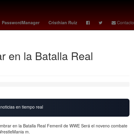
os 2025
santiago sandoval chivas
ángel azuaje
mexico canta
PasswordManager
Cristhian Ruiz
Contacto
 en la Batalla Real
noticias en tiempo real
umbrar en la Batalla Real Femenil de WWE Será el noveno combate
 WrestleMania m.