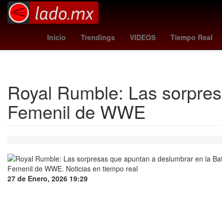
rosario central - river plate
pumas - guadalajara
donald trum
Inicio
Trendings
VIDEOS
Tiempo Real
Royal Rumble: Las sorpres
Femenil de WWE
27 de Enero, 2026 19:29