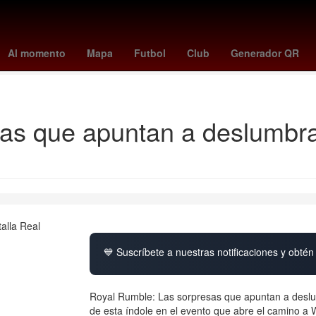
p venezuela
lafc - atlanta united
finalistas de la casa de los famos
Al momento
Mapa
Futbol
Club
Generador QR
votar casa de los famosos
tijuana - monterrey
as que apuntan a deslumbrar
💙 Suscríbete a nuestras notificaciones y obtén 
Royal Rumble: Las sorpresas que apuntan a desl
de esta índole en el evento que abre el camino a