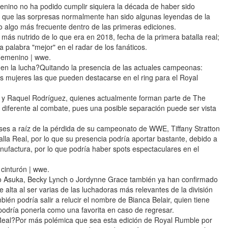
nino no ha podido cumplir siquiera la década de haber sido
o que las sorpresas normalmente han sido algunas leyendas de la
o algo más frecuente dentro de las primeras ediciones.
 más nutrido de lo que era en 2018, fecha de la primera batalla real;
la palabra "mejor" en el radar de los fanáticos.
Femenino | wwe.
n la lucha?Quitando la presencia de las actuales campeonas:
s mujeres las que pueden destacarse en el ring para el Royal
 y Raquel Rodríguez, quienes actualmente forman parte de The
diferente al combate, pues una posible separación puede ser vista
es a raíz de la pérdida de su campeonato de WWE, Tiffany Stratton
alla Real, por lo que su presencia podría aportar bastante, debido a
nufactura, por lo que podría haber spots espectaculares en el
 cinturón | wwe.
o Asuka, Becky Lynch o Jordynne Grace también ya han confirmado
 alta al ser varias de las luchadoras más relevantes de la división
én podría salir a relucir el nombre de Bianca Belair, quien tiene
l podría ponerla como una favorita en caso de regresar.
a Real?Por más polémica que sea esta edición de Royal Rumble por