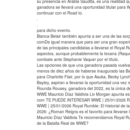
su presencia en Arabia Saudita, es una realidad q
ganadora se llevará una oportunidad titular para W
continuar con el Road to.
.
.
para dicho evento.
Bianca Belair también apunta a ser una de las sor
comDe igual manera que para ser una gran experie
de las principales candidatas a llevarse el Roya
aspectos, aunque probablemente la texana (Raquel
combate ante Stephanie Vaquer por el título.
Las opciones de que una ganadora pasada vuelva a
menos de diez años de haberse inaugurado las Ba
para Charlotte Flair, por lo que Asuka, Becky Lync
Bayley, aspiran a llevarse la oportunidad una vez 
Rounda Rousey, ganadora del 2022, es la única des
WWE Mauricio Díaz Valdivia Liv Morgan apunta es un
com TE PUEDE INTERESAR WWE | 25/01/2026 Royal
WWE | 25/01/2026 Royal Rumble: El historial de 
2026: ¿Roman Reigns es el favorito para llevarse
Mauricio Díaz Valdivia Te recomendamos Royal Rum
de la Batalla Real de WWE?