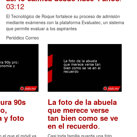
03:12
El Tecnológico de Roque fortalece su proceso de admisión
mediante exámenes con la plataforma Evaluatec, un sistema
que permite evaluar a los aspirantes
Periódico Correo
ura 90s
La foto de la abuela
o,
que merece verse
 y foto
tan bien como se ve
.
en el recuerdo
el que el móvil ya
Casi toda familia guarda una foto