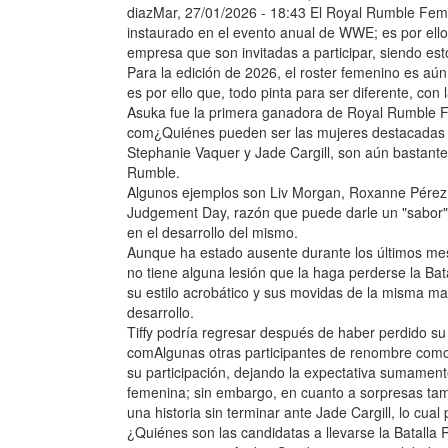
diazMar, 27/01/2026 - 18:43 El Royal Rumble Feme
instaurado en el evento anual de WWE; es por ell
empresa que son invitadas a participar, siendo est
Para la edición de 2026, el roster femenino es aún
es por ello que, todo pinta para ser diferente, con 
Asuka fue la primera ganadora de Royal Rumble 
com¿Quiénes pueden ser las mujeres destacadas e
Stephanie Vaquer y Jade Cargill, son aún bastante
Rumble.
Algunos ejemplos son Liv Morgan, Roxanne Pérez
Judgement Day, razón que puede darle un "sabor" 
en el desarrollo del mismo.
Aunque ha estado ausente durante los últimos mes
no tiene alguna lesión que la haga perderse la Bat
su estilo acrobático y sus movidas de la misma ma
desarrollo.
Tiffy podría regresar después de haber perdido su
comAlgunas otras participantes de renombre com
su participación, dejando la expectativa sumamente
femenina; sin embargo, en cuanto a sorpresas tambi
una historia sin terminar ante Jade Cargill, lo cua
¿Quiénes son las candidatas a llevarse la Batall