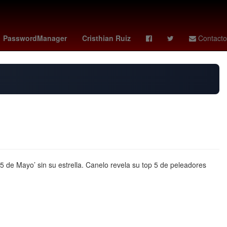
c
pacers - nets
dmax mexico
PasswordManager
Cristhian Ruiz
Contacto
5 de Mayo’ sin su estrella. Canelo revela su top 5 de peleadores