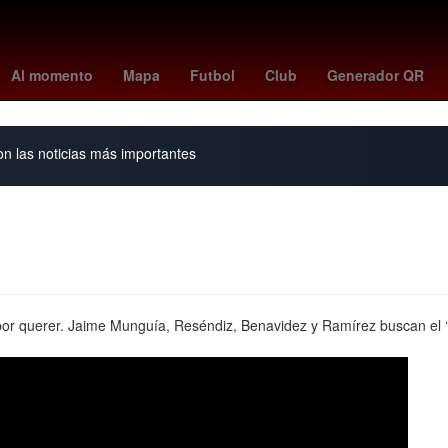
precio
Bollywood
marruecos vs haití
Incendio
Claro Sports
Al momento
Mapa
Futbol
Club
Generador QR
on las noticias más importantes
 por querer. Jaime Munguía, Reséndiz, Benavidez y Ramírez buscan el ‘