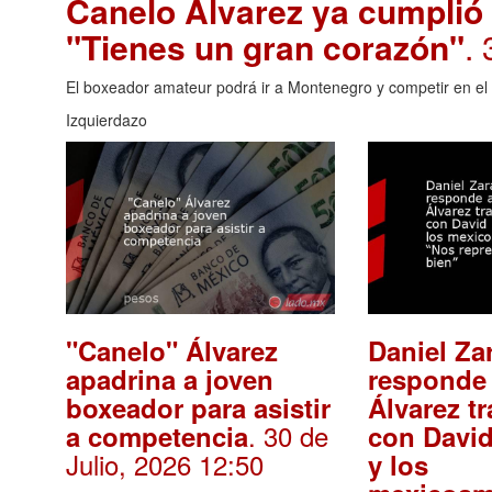
Canelo Álvarez ya cumplió
"Tienes un gran corazón"
.
El boxeador amateur podrá ir a Montenegro y competir en el
Izquierdazo
"Canelo" Álvarez
Daniel Za
apadrina a joven
responde
boxeador para asistir
Álvarez t
. 30 de
a competencia
con Davi
Julio, 2026 12:50
y los