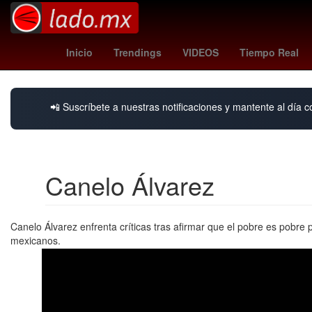
racing
lluvia de estrellas hoy
Inicio
Trendings
VIDEOS
Tiempo Real
📲 Suscríbete a nuestras notificaciones y mantente al día c
Canelo Álvarez
Canelo Álvarez enfrenta críticas tras afirmar que el pobre es pobre
mexicanos.