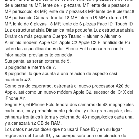
de 6 piezas 48 MP, lente de 7 piezas48 MP lente de 6 piezas48
MP periscopio 48 MP, lente de 7 piezas48 MP lente de 6 piezas48
MP periscopio Cámara frontal 18 MP interna18 MP externa 18
MP, lente de 6 piezas 18 MP, lente de 6 piezas Face ID Touch ID
Luz estructuradaIsla Dinámica más pequeña Luz estructuradaIsla
Dinámica más pequeña Cuerpo Titanio + aluminio Aluminio
Aluminio módem Apple C2 Apple C2 Apple C2 El análisis de Pu
sobre las especificaciones del iPhone Fold concuerda con la
información previamente conocida.
Sus pantallas serán externa de 5.
3 pulgadas e interna de 7.
8 pulgadas, lo que apunta a una relación de aspecto casi
cuadrada 4:3.
Como era de esperarse, estrenará el nuevo procesador A20 de
Apple, así como un nuevo módem Apple C2, sucesor del C1X del
iPhone Air.
Según Pu, el iPhone Fold tendrá dos cámaras de 48 megapixeles
cada una, muy probablemente principal y ultra gran angular, dos
cámaras frontales interna y externa de 48 megapixeles cada una,
y alcanazará 12 GB de RAM.
Los datos nuevos dicen que no usará Face ID y en su lugar
regresará del Touch ID, y su cuerpo será una combinación de