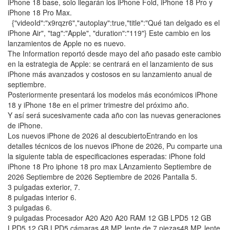
iPhone 18 base, solo llegarán los iPhone Fold, iPhone 18 Pro y
iPhone 18 Pro Max.
{"videoId":"x9rqzr6","autoplay":true,"title":"Qué tan delgado es el
iPhone Air", "tag":"Apple", "duration":"119"} Este cambio en los
lanzamientos de Apple no es nuevo.
The Information reportó desde mayo del año pasado este cambio
en la estrategia de Apple: se centrará en el lanzamiento de sus
iPhone más avanzados y costosos en su lanzamiento anual de
septiembre.
Posteriormente presentará los modelos más económicos iPhone
18 y iPhone 18e en el primer trimestre del próximo año.
Y así será sucesivamente cada año con las nuevas generaciones
de iPhone.
Los nuevos iPhone de 2026 al descubiertoEntrando en los
detalles técnicos de los nuevos iPhone de 2026, Pu comparte una
la siguiente tabla de especificaciones esperadas: iPhone fold
iPhone 18 Pro iphone 18 pro max LAnzamiento Septiembre de
2026 Septiembre de 2026 Septiembre de 2026 Pantalla 5.
3 pulgadas exterior, 7.
8 pulgadas interior 6.
3 pulgadas 6.
9 pulgadas Procesador A20 A20 A20 RAM 12 GB LPD5 12 GB
LPD5 12 GB LPD5 cámaras 48 MP, lente de 7 piezas48 MP, lente