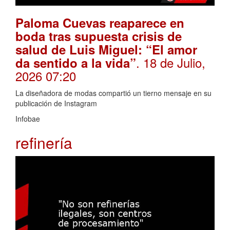
Paloma Cuevas reaparece en
boda tras supuesta crisis de
salud de Luis Miguel: “El amor
. 18 de Julio,
da sentido a la vida”
2026 07:20
La diseñadora de modas compartió un tierno mensaje en su
publicación de Instagram
Infobae
refinería