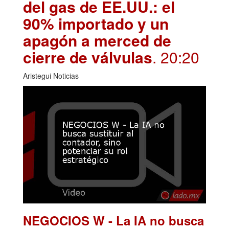
del gas de EE.UU.: el
90% importado y un
apagón a merced de
cierre de válvulas
. 20:20
Aristegui Noticias
NEGOCIOS W - La IA no busca