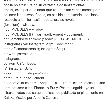
Apple, no solo con su entrada al mercado de plegables, también
con la reestructura de su estrategia de lanzamientos.
Eso sí, es importante notar que como faltan varios meses para
conocer los nuevos iPhone, es posible que sucedan cambios
respecto a la información que ahora se revela.
(function() { window.
_JS_MODULES = window.
_JS_MODULES || {}; var headElement = document.
getElementsByTagName("head")[0]; if (_JS_MODULES.
instagram) { var instagramScript = document.
createElement("script"); instagramScript.
src = "https://platform.
instagram.
com/en_US/embeds.
js"; instagramScript.
async = true; instagramScript.
defer = true; headElement.
appendChild(instagramScript); } })(); - La noticia Falta casi un año
para conocer a los iPhone 18 Pro y iPhone plegable: ya se
filtraron todas sus características fue publicada originalmente en
Xataka México por Antonio Cahun .