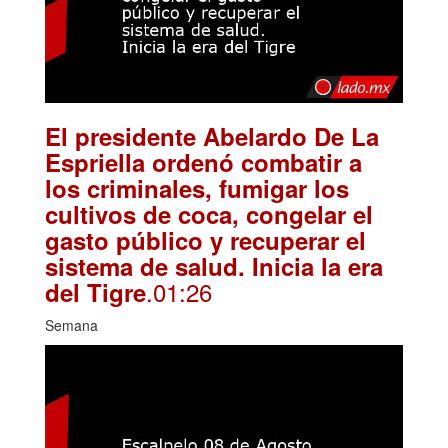
El presidente Abelardo De La
Espriella ordenó combatir a
los criminales, fumigar los
cultivos de coca, congelar el
gasto público y recuperar el
sistema de salud. Inicia la era
.01:26
del Tigre
Semana