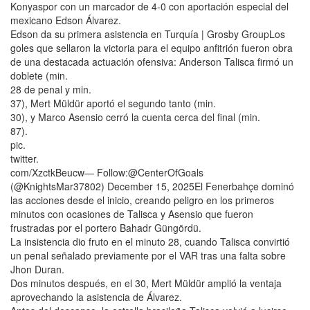
Konyaspor con un marcador de 4-0 con aportación especial del
mexicano Edson Álvarez.
Edson da su primera asistencia en Turquía | Grosby GroupLos
goles que sellaron la victoria para el equipo anfitrión fueron obra
de una destacada actuación ofensiva: Anderson Talisca firmó un
doblete (min.
28 de penal y min.
37), Mert Müldür aportó el segundo tanto (min.
30), y Marco Asensio cerró la cuenta cerca del final (min.
87).
pic.
twitter.
com/XzctkBeucw— Follow:@CenterOfGoals
(@KnightsMar37802) December 15, 2025El Fenerbahçe dominó
las acciones desde el inicio, creando peligro en los primeros
minutos con ocasiones de Talisca y Asensio que fueron
frustradas por el portero Bahadr Güngördü.
La insistencia dio fruto en el minuto 28, cuando Talisca convirtió
un penal señalado previamente por el VAR tras una falta sobre
Jhon Duran.
Dos minutos después, en el 30, Mert Müldür amplió la ventaja
aprovechando la asistencia de Álvarez.