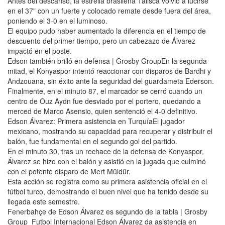
Antes del descanso, la estrella brasileña Talisca volvió a lucirse
en el 37" con un fuerte y colocado remate desde fuera del área,
poniendo el 3-0 en el luminoso.
El equipo pudo haber aumentado la diferencia en el tiempo de
descuento del primer tiempo, pero un cabezazo de Álvarez
impactó en el poste.
Edson también brilló en defensa | Grosby GroupEn la segunda
mitad, el Konyaspor intentó reaccionar con disparos de Bardhi y
Andzouana, sin éxito ante la seguridad del guardameta Ederson.
Finalmente, en el minuto 87, el marcador se cerró cuando un
centro de Ouz Aydn fue desviado por el portero, quedando a
merced de Marco Asensio, quien sentenció el 4-0 definitivo.
Edson Álvarez: Primera asistencia en TurquíaEl jugador
mexicano, mostrando su capacidad para recuperar y distribuir el
balón, fue fundamental en el segundo gol del partido.
En el minuto 30, tras un rechace de la defensa de Konyaspor,
Álvarez se hizo con el balón y asistió en la jugada que culminó
con el potente disparo de Mert Müldür.
Esta acción se registra como su primera asistencia oficial en el
fútbol turco, demostrando el buen nivel que ha tenido desde su
llegada este semestre.
Fenerbahçe de Edson Álvarez es segundo de la tabla | Grosby
Group Futbol Internacional Edson Álvarez da asistencia en