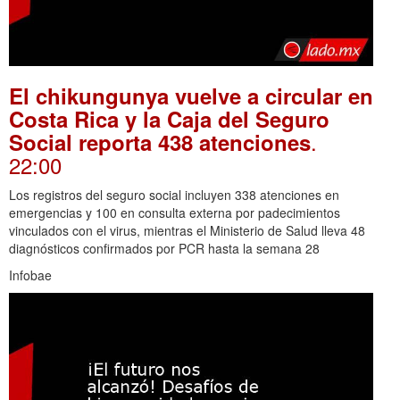
El chikungunya vuelve a circular en
Costa Rica y la Caja del Seguro
.
Social reporta 438 atenciones
22:00
Los registros del seguro social incluyen 338 atenciones en
emergencias y 100 en consulta externa por padecimientos
vinculados con el virus, mientras el Ministerio de Salud lleva 48
diagnósticos confirmados por PCR hasta la semana 28
Infobae