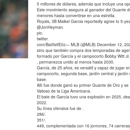
5 millones de dólares, además que incluye una op
Este movimiento asegura al ganador del Guante de
menores hasta convertirse en una estrella.
Royals, 3B Maikel Garcia reportedly agree to 5-ye
@JonHeyman.
pic.
twitter.
com/Ba0fstfE0z— MLB (@MLB) December 12, 2025El 
sino que también compra dos temporadas de agencia
formado por García y el campocorto Bobby Witt Jr.
, permanezca unido al menos hasta 2030.
García, de 25 años, es versátil y capaz de jugar e
campocorto, segunda base, jardín central y jardín
base.
Allí fue donde ganó su primer Guante de Oro y se 
Valioso de la Liga Americana.
El bate de García tuvo una explosión en 2025, de
2022.
Su línea ofensiva fue de .
286/.
351/.
449, complementada con 16 jonrones, 74 carreras