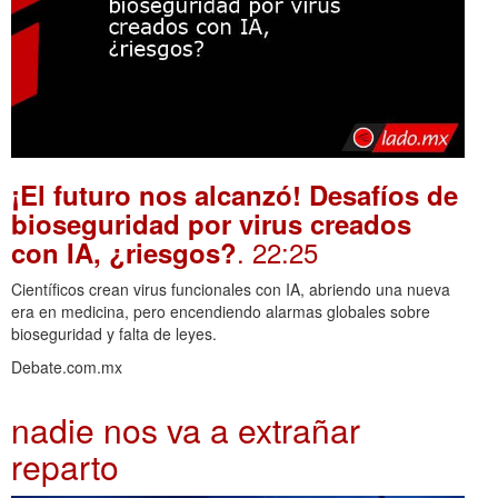
¡El futuro nos alcanzó! Desafíos de
bioseguridad por virus creados
. 22:25
con IA, ¿riesgos?
Científicos crean virus funcionales con IA, abriendo una nueva
era en medicina, pero encendiendo alarmas globales sobre
bioseguridad y falta de leyes.
Debate.com.mx
nadie nos va a extrañar
reparto