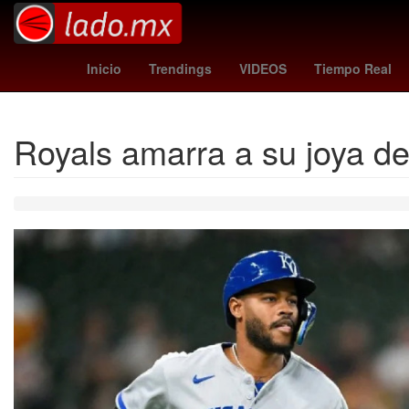
clima nuevo laredo
botafogo - fluminense
Victor Guzmán
Inicio
Trendings
VIDEOS
Tiempo Real
Royals amarra a su joya de