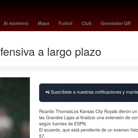
Jorge Rodríguez
américa - cruz azul
tudn en vivo
necaxa vs pum
Al momento
Mapa
Futbol
Club
Generador QR
fensiva a largo plazo
📲 Suscríbete a nuestras notificaciones y mante
Ricardo ThomasLos Kansas City Royals dieron un p
las Grandes Ligas al finalizar una extensión de co
según fuentes de ESPN.
El acuerdo, que está pendiente de un examen físic
57.