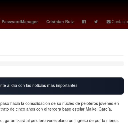
as femenil
sparta rotterdam - feyenoord
celtics
Elliot Page
PasswordManager
Cristhian Ruiz
Contacto
nte al día con las noticias más importantes
aso hacia la consolidación de su núcleo de peloteros jóvenes en
ntrato de cinco años con el tercera base estelar Maikel García,
o, garantizará al pelotero venezolano un ingreso de por lo menos