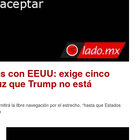
es con EEUU: exige cinco
uz que Trump no está
tirá la libre navegación por el estrecho, “hasta que Estados
a