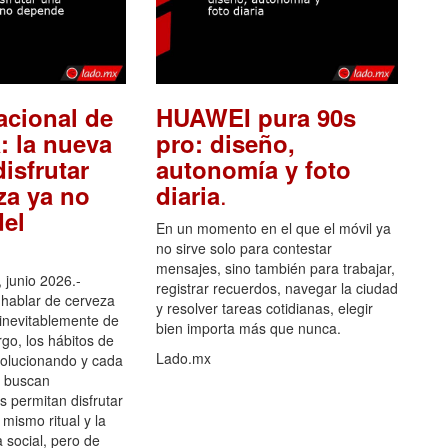
acional de
HUAWEI pura 90s
: la nueva
pro: diseño,
isfrutar
autonomía y foto
.
za ya no
diaria
el
En un momento en el que el móvil ya
no sirve solo para contestar
mensajes, sino también para trabajar,
 junio 2026.-
registrar recuerdos, navegar la ciudad
hablar de cerveza
y resolver tareas cotidianas, elegir
 inevitablemente de
bien importa más que nunca.
go, los hábitos de
Lado.mx
olucionando y cada
 buscan
es permitan disfrutar
 mismo ritual y la
 social, pero de