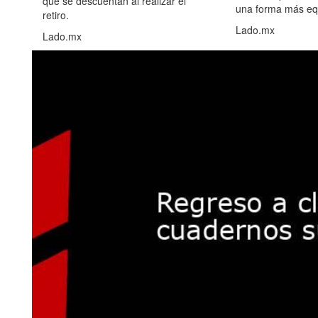
que se descuentan al realizar el
una forma más equ
retiro.
Lado.mx
Lado.mx