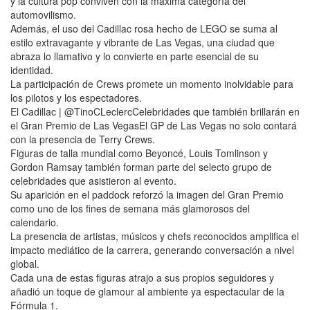
y la cultura pop conviven con la máxima categoría del
automovilismo.
Además, el uso del Cadillac rosa hecho de LEGO se suma al
estilo extravagante y vibrante de Las Vegas, una ciudad que
abraza lo llamativo y lo convierte en parte esencial de su
identidad.
La participación de Crews promete un momento inolvidable para
los pilotos y los espectadores.
El Cadillac | @TinoCLeclercCelebridades que también brillarán en
el Gran Premio de Las VegasEl GP de Las Vegas no solo contará
con la presencia de Terry Crews.
Figuras de talla mundial como Beyoncé, Louis Tomlinson y
Gordon Ramsay también forman parte del selecto grupo de
celebridades que asistieron al evento.
Su aparición en el paddock reforzó la imagen del Gran Premio
como uno de los fines de semana más glamorosos del
calendario.
La presencia de artistas, músicos y chefs reconocidos amplifica el
impacto mediático de la carrera, generando conversación a nivel
global.
Cada una de estas figuras atrajo a sus propios seguidores y
añadió un toque de glamour al ambiente ya espectacular de la
Fórmula 1.