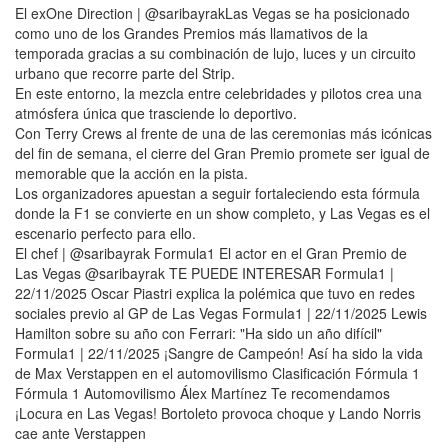
El exOne Direction | @saribayrakLas Vegas se ha posicionado
como uno de los Grandes Premios más llamativos de la
temporada gracias a su combinación de lujo, luces y un circuito
urbano que recorre parte del Strip.
En este entorno, la mezcla entre celebridades y pilotos crea una
atmósfera única que trasciende lo deportivo.
Con Terry Crews al frente de una de las ceremonias más icónicas
del fin de semana, el cierre del Gran Premio promete ser igual de
memorable que la acción en la pista.
Los organizadores apuestan a seguir fortaleciendo esta fórmula
donde la F1 se convierte en un show completo, y Las Vegas es el
escenario perfecto para ello.
El chef | @saribayrak Formula1 El actor en el Gran Premio de
Las Vegas @saribayrak TE PUEDE INTERESAR Formula1 |
22/11/2025 Oscar Piastri explica la polémica que tuvo en redes
sociales previo al GP de Las Vegas Formula1 | 22/11/2025 Lewis
Hamilton sobre su año con Ferrari: "Ha sido un año difícil"
Formula1 | 22/11/2025 ¡Sangre de Campeón! Así ha sido la vida
de Max Verstappen en el automovilismo Clasificación Fórmula 1
Fórmula 1 Automovilismo Álex Martínez Te recomendamos
¡Locura en Las Vegas! Bortoleto provoca choque y Lando Norris
cae ante Verstappen