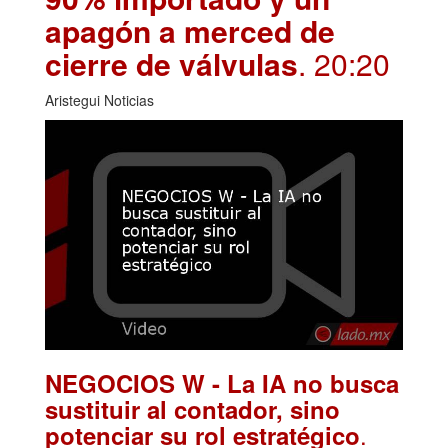
apagón a merced de
cierre de válvulas
. 20:20
Aristegui Noticias
NEGOCIOS W - La IA no busca
sustituir al contador, sino
.
potenciar su rol estratégico