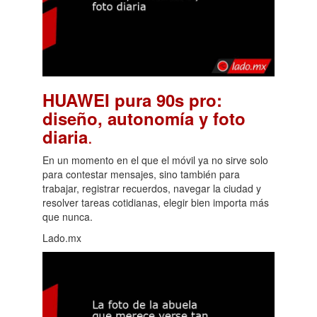
HUAWEI pura 90s pro:
diseño, autonomía y foto
.
diaria
En un momento en el que el móvil ya no sirve solo
para contestar mensajes, sino también para
trabajar, registrar recuerdos, navegar la ciudad y
resolver tareas cotidianas, elegir bien importa más
que nunca.
Lado.mx