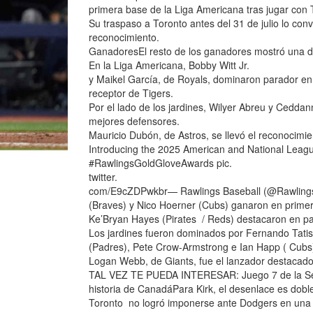
primera base de la Liga Americana tras jugar con
Su traspaso a Toronto antes del 31 de julio lo conv
reconocimiento.
GanadoresEl resto de los ganadores mostró una dis
En la Liga Americana, Bobby Witt Jr.
y Maikel García, de Royals, dominaron parador en c
receptor de Tigers.
Por el lado de los jardines, Wilyer Abreu y Cedda
mejores defensores.
Mauricio Dubón, de Astros, se llevó el reconocimie
Introducing the 2025 American and National Leag
#RawlingsGoldGloveAwards pic.
twitter.
com/E9cZDPwkbr— Rawlings Baseball (@RawlingsSp
(Braves) y Nico Hoerner (Cubs) ganaron en prime
Ke’Bryan Hayes (Pirates / Reds) destacaron en pa
Los jardines fueron dominados por Fernando Tatis 
(Padres), Pete Crow-Armstrong e Ian Happ ( Cubs) 
Logan Webb, de Giants, fue el lanzador destacado y 
TAL VEZ TE PUEDA INTERESAR: Juego 7 de la Serie
historia de CanadáPara Kirk, el desenlace es dobl
Toronto no logró imponerse ante Dodgers en una S