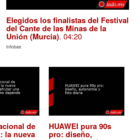
Elegidos los finalistas del Festival
del Cante de las Minas de la
. 04:20
Unión (Murcia)
Infobae
acional de
HUAWEI pura 90s
: la nueva
pro: diseño,