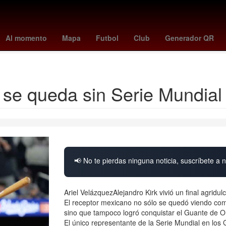
avés
Primera División de México
Carson Wentz
Gobierno
Facul
Al momento
Mapa
Futbol
Club
Generador QR
Rita Cetina Gutiérrez
 se queda sin Serie Mundia
📢 No te pierdas ninguna noticia, suscríbete a n
Ariel VelázquezAlejandro Kirk vivió un final agrid
El receptor mexicano no sólo se quedó viendo como 
sino que tampoco logró conquistar el Guante de Or
El único representante de la Serie Mundial en los 