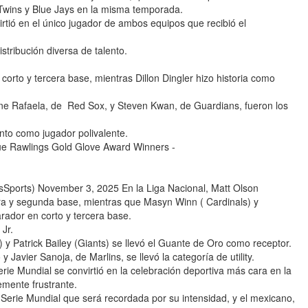
 Twins y Blue Jays en la misma temporada.
irtió en el único jugador de ambos equipos que recibió el
tribución diversa de talento.
orto y tercera base, mientras Dillon Dingler hizo historia como
nne Rafaela, de Red Sox, y Steven Kwan, de Guardians, fueron los
nto como jugador polivalente.
ue Rawlings Gold Glove Award Winners -
orts) November 3, 2025 En la Liga Nacional, Matt Olson
ra y segunda base, mientras que Masyn Winn ( Cardinals) y
rador en corto y tercera base.
Jr.
y Patrick Bailey (Giants) se llevó el Guante de Oro como receptor.
Javier Sanoja, de Marlins, se llevó la categoría de utility.
 Mundial se convirtió en la celebración deportiva más cara en la
emente frustrante.
erie Mundial que será recordada por su intensidad, y el mexicano,