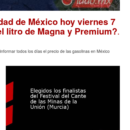
udad de México hoy viernes 7
el litro de Magna y Premium?
.
nformar todos los días el precio de las gasolinas en México