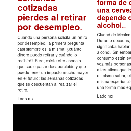
forma de d
cotizadas
una cerve
pierdes al retirar
depende d
.
alcohol.
por desempleo
.
Ciudad de México,
Cuando una persona solicita un retiro
Durante décadas, 
por desempleo, la primera pregunta
significaba hablar
casi siempre es la misma: ¿cuánto
alcohol. Sin embar
dinero puedo retirar y cuándo lo
consumo están ev
recibiré? Pero, existe otro aspecto
vez más personas
que suele pasar desapercibido y que
alternativas que l
puede tener un impacto mucho mayor
el mismo sabor, el
en el futuro: las semanas cotizadas
misma experiencia
que se descuentan al realizar el
una forma más equ
retiro.
Lado.mx
Lado.mx