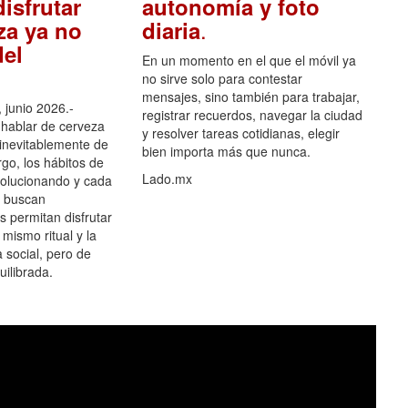
isfrutar
autonomía y foto
.
za ya no
diaria
el
En un momento en el que el móvil ya
no sirve solo para contestar
mensajes, sino también para trabajar,
 junio 2026.-
registrar recuerdos, navegar la ciudad
hablar de cerveza
y resolver tareas cotidianas, elegir
 inevitablemente de
bien importa más que nunca.
go, los hábitos de
Lado.mx
olucionando y cada
 buscan
es permitan disfrutar
 mismo ritual y la
 social, pero de
ilibrada.