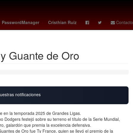
tad de Ciencias Políticas y Sociales UAQ
obsession
Chelsea
PasswordManager
Cristhian Ruiz
Contacto
l y Guante de Oro
uestras notificaciones
ulce en la temporada 2025 de Grandes Ligas.
Dodgers festejó sobre su terreno el título de la Serie Mundial,
o, galardón que premia la excelencia defensiva.
Guantes de Oro fue Ty France, quien se llevó el premio de la