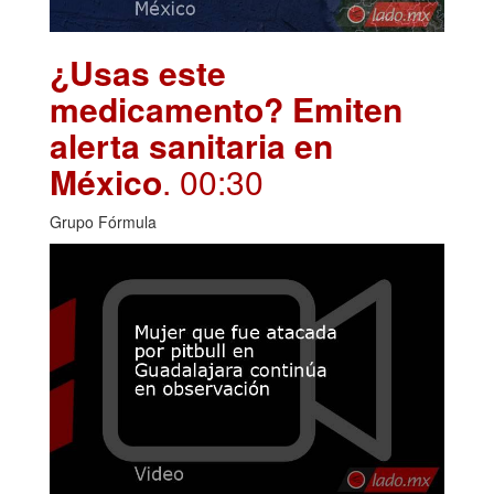
¿Usas este
medicamento? Emiten
alerta sanitaria en
México
. 00:30
Grupo Fórmula