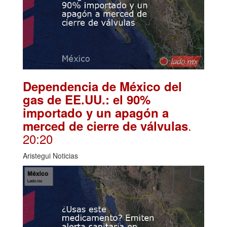
Dependencia de México del
gas de EE.UU.: el 90%
importado y un apagón a
.
merced de cierre de válvulas
20:20
Aristegui Noticias