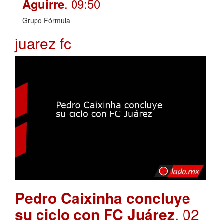
. 09:50
Aguirre
Grupo Fórmula
juarez fc
Pedro Caixinha concluye
su ciclo con FC Juárez
. 02