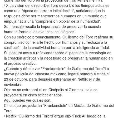
Guillermo del Toro en la proyección de Frankenstein en NY.
/ X La visión del directorDel Toro describió los tiempos actuales
como una "época de terror e intimidación", señalando que la
respuesta debe ser mantenernos humanos en un mundo que
empuja hacia una "comprensión bipolar de la humanidad".
Su mensaje resalta la importancia de preservar la esencia
humana frente a los avances tecnológicos.
Con su enérgico pronunciamiento, Guillermo del Toro reafirma su
compromiso con el arte hecho por humanos y su rechazo a la
sustitución de la creatividad humana por la inteligencia artificial.
Su postura invita a reflexionar sobre el papel de la tecnología en
la creación artística y la necesidad de preservar la humanidad en
el proceso creativo.
¿Cuándo y dónde ver "Frankenstein" de Guillermo del Toro?La
nueva película del cineasta mexicano llegará primero a cines el
23 de octubre, para después estrenarse en Netflix el 7 de
noviembre.
Ojo: no se estrenará ni en Cinépolis ni Cinemex; solo se
proyectará en cines seleccionados.
Aquí puedes ver cuáles son.
Cines que proyectarán "Frankenstein" en México de Guillermo del
Toro.
/ Netflix "Guillermo del Toro":Porque dijo ‘Fuck AI’ luego de la