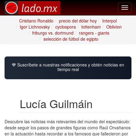
Toggl
navig
Cristiano Ronaldo
precio del dólar hoy
Interpol
Igor Lichnovsky
cyclospora
tottenham
Oblivion
friburgo vs. dortmund
rangers - giants
selección de fútbol de egipto
💙 Suscríbete a nuestras notificaciones y obtén noticias en
tiempo real
Lucía Guilmáin
Descubre las noticias más relevantes del mundo del espectáculo:
desde seguir los pasos de grandes figuras como Raúl Orvañanos
en la actuación hasta recordar a los famosos que fallecieron por