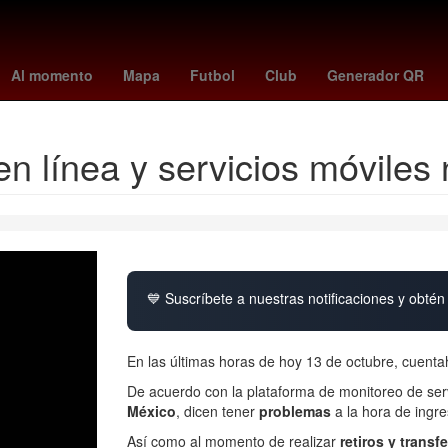
junio
Lana Del Rey
españa vs peru
elecciones coahuila
prep 
Al momento
Mapa
Futbol
Club
Generador QR
n línea y servicios móviles
💙 Suscríbete a nuestras notificaciones y obtén 
En las últimas horas de hoy 13 de octubre, cuent
De acuerdo con la plataforma de monitoreo de serv
México
, dicen tener
problemas
a la hora de ingre
Así como al momento de realizar
retiros y transf