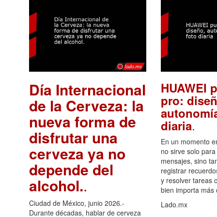
Día Internacional
HUAWEI p
pro: diseñ
de la Cerveza: la
autonomía
nueva forma de
.
diaria
disfrutar una
En un momento en 
cerveza ya no
no sirve solo para
mensajes, sino ta
depende del
registrar recuerdo
alcohol.
.
y resolver tareas c
bien importa más
Ciudad de México, junio 2026.-
Lado.mx
Durante décadas, hablar de cerveza