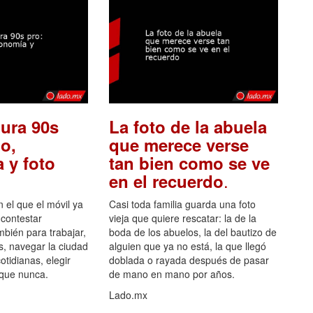
ura 90s
La foto de la abuela
o,
que merece verse
 y foto
tan bien como se ve
.
en el recuerdo
el que el móvil ya
Casi toda familia guarda una foto
 contestar
vieja que quiere rescatar: la de la
mbién para trabajar,
boda de los abuelos, la del bautizo de
s, navegar la ciudad
alguien que ya no está, la que llegó
otidianas, elegir
doblada o rayada después de pasar
 que nunca.
de mano en mano por años.
Lado.mx