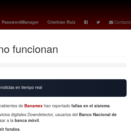
coahuila 2026
Selección de fútbol de España
cubs - giants
PasswordManager
Cristhian Ruiz
Contacto
 no funcionan
noticias en tiempo real
ahabientes de
Banamex
han reportado
fallas en el sistema
.
icios digitales Downdetector, usuarios del
Banco Nacional de
sar a la
banca móvil
.
erir fondos
.