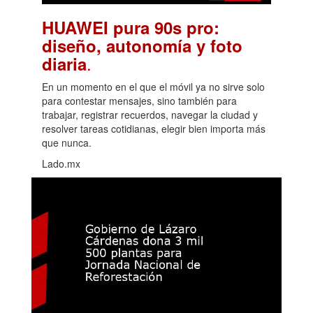
HUAWEI pura 90s pro:
diseño, autonomía y foto
.
diaria
En un momento en el que el móvil ya no sirve solo
para contestar mensajes, sino también para
trabajar, registrar recuerdos, navegar la ciudad y
resolver tareas cotidianas, elegir bien importa más
que nunca.
Lado.mx