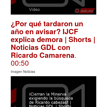
¿Por qué tardaron un
año en avisar? IJCF
explica demora | Shorts |
Noticias GDL con
Ricardo Camarena
.
00:50
Imagen Noticias