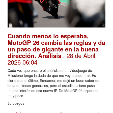
Cuando menos lo esperaba,
MotoGP 26 cambia las reglas y da
un paso de gigante en la buena
. 28 de Abril,
dirección. Análisis
2026 06:04
Cada vez que encaro el análisis de un videojuego de
Milestone tengo la duda de qué me voy a encontrar. Es
cierto que el último, Screamer, me dejó un buen sabor de
boca en líneas generales, pero el estudio italiano puso
mucho interés en esa nueva IP. De MotoGP 26 esperaba
muy poco
3d Juegos