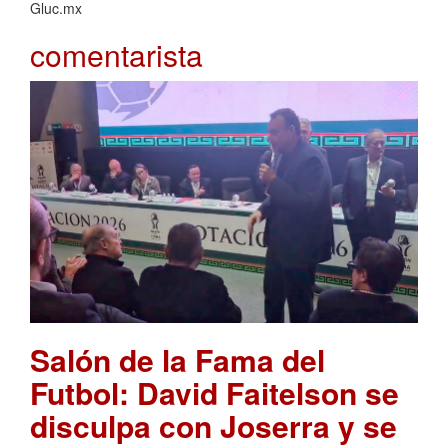
Gluc.mx
comentarista
Salón de la Fama del
Futbol: David Faitelson se
disculpa con Joserra y se