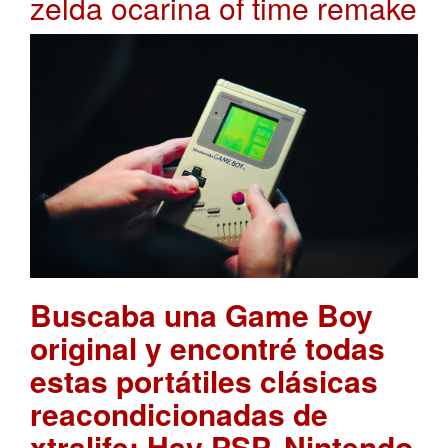
zelda ocarina of time remake
Buscaba una Game Boy
original y encontré todas
estas portátiles clásicas
reacondicionadas de
xtralife: Hay PSP, Nintendo