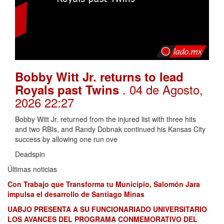
Bobby Witt Jr. returns to lead
. 04 de Agosto,
Royals past Twins
2026 22:27
Bobby Witt Jr. returned from the injured list with three hits
and two RBIs, and Randy Dobnak continued his Kansas City
success by allowing one run ove
Deadspin
Últimas noticias
Con Trabajo que Transforma tu Municipio, Salomón Jara
impulsa el desarrollo de Santiago Minas
UABJO PRESENTA A SU FUNCIONARIADO UNIVERSITARIO
LOS AVANCES DEL PROGRAMA CONMEMORATIVO DEL