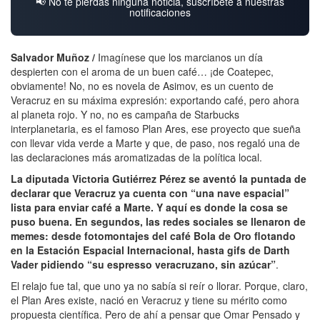
📢 No te pierdas ninguna noticia, suscríbete a nuestras
notificaciones
Salvador Muñoz /
Imagínese que los marcianos un día
despierten con el aroma de un buen café… ¡de Coatepec,
obviamente! No, no es novela de Asimov, es un cuento de
Veracruz en su máxima expresión: exportando café, pero ahora
al planeta rojo. Y no, no es campaña de Starbucks
interplanetaria, es el famoso Plan Ares, ese proyecto que sueña
con llevar vida verde a Marte y que, de paso, nos regaló una de
las declaraciones más aromatizadas de la política local.
La diputada Victoria Gutiérrez Pérez se aventó la puntada de
declarar que Veracruz ya cuenta con “una nave espacial”
lista para enviar café a Marte. Y aquí es donde la cosa se
puso buena. En segundos, las redes sociales se llenaron de
memes: desde fotomontajes del café Bola de Oro flotando
en la Estación Espacial Internacional, hasta gifs de Darth
Vader pidiendo “su espresso veracruzano, sin azúcar”
.
El relajo fue tal, que uno ya no sabía si reír o llorar. Porque, claro,
el Plan Ares existe, nació en Veracruz y tiene su mérito como
propuesta científica. Pero de ahí a pensar que Omar Pensado y