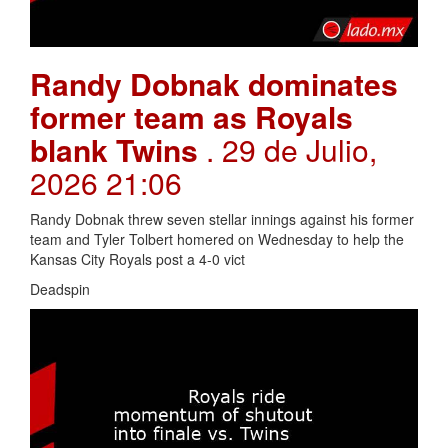
Randy Dobnak dominates
former team as Royals
blank Twins
. 29 de Julio,
2026 21:06
Randy Dobnak threw seven stellar innings against his former
team and Tyler Tolbert homered on Wednesday to help the
Kansas City Royals post a 4-0 vict
Deadspin