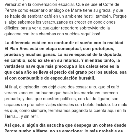
Veracruz en la conversación espacial. Que se use el Cofre de
Perote como escenario análogo de Marte tiene su gracia, y que
se hable de sembrar café en un ambiente hostil, también. Porque
si algo sabemos los veracruzanos es crecer en condiciones
difíciles: basta ver a cualquier reportero sobreviviendo la
quincena con tres chambas con sueldos raquíticos!
La diferencia está en no confundir el sueño con la realidad.
El Plan Ares está en etapa conceptual, con prototipos,
pruebas y muchas ganas. La nave espacial de la diputada,
en cambio, sólo existe en su retórica. Y mientras tanto, la
verdadera nave que más preocupa a los cafetaleros es la
que cada año se lleva el precio del grano por los suelos, esa
sí con combustible de especulación bursátil
.
Al final, el episodio nos dejó claro dos cosas: uno, que el café
veracruzano es tan bueno que hasta los marcianos merecen
probarlo; y dos, que nuestros políticos, con tal de figurar, son
capaces de prometer viajes siderales con boleto incluido. Lo malo
es que, como siempre, terminamos pagando la cuenta aquí en la
Tierra… y sin refill.
Así que, si algún día escucha que despega un cohete desde
Perote rumbo a Marte, no se emocione: lo más probable es