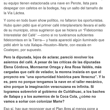
su equipo tienen estacionada una nave en Perote, lista para
despegar con cafetos en la bodega, hay un salto del tamaño de
la Vía Láctea.
Y como en todo buen show político, no faltaron los oportunistas.
Hubo quien pidió que el primer café interplanetario llevara el sello
de su municipio, otros sugirieron que se hiciera un “Fideicomiso
Interestelar del Café” —como si no tuviéramos suficientes
fideicomisos en la Tierra— y hasta apareció algún iluminado que
pidió abrir la ruta Xalapa–Houston–Marte, con escala en
Coatepec, por supuesto.
Pero la diputada, lejos de aclarar, pareció revolver los
asientos del café. A pesar de las críticas de las diputadas
Elena Córdova, Montserrat Ortega y Ana Rosa Valdés, más
cargadas que café de velador, la morena insistía en que el
proyecto era “una oportunidad histórica para Veracruz”. Y lo
es, pero no porque tengamos la nave en el taller mecánico,
sino porque la imaginación veracruzana es infinita. Si
logramos sobrevivir al gobierno de Cuitláhuac, a los baches
de Xalapa y a los aumentos de la Coca Cola, ¿cómo no
vamos a soñar con colonizar Marte?
Eso sí, hay que reconocer que el Plan Ares al menos pone a