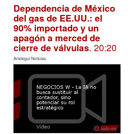
Dependencia de México
del gas de EE.UU.: el
90% importado y un
apagón a merced de
cierre de válvulas
. 20:20
Aristegui Noticias