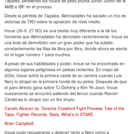
Tapales, perdiendo los títulos de peso pluma Junior Junior de la
AMB e IBF en el proceso.
Desde la pérdida de Tapales, Akhmadaliev ha sacado un trío de
victorias de TKO sobre la oposición de nivel medio.
Inoue (30-0, 27 KO) es una bestia muy diferente a la de los
hombres que Akhmadaliev ha derrotado recientemente. Inoue es
una bola de demolición con un gran poder que ha subido
constantemente las filas de libra por libra, donde ahora se sienta
en el lugar número 1 para muchos.
A pesar de sus habilidades y poder, Inoue se ha encontrado en
algunos lugares peligrosos en peleas recientes. En mayo de
2024, Inoue sufrió la primera caída de su carrera cuando Luis
Nery lo atrapó en la primera ronda de su pelea. Después de que
el paro directo gana sobre TJ Doheny y Kim Ye-Joon, Inoue
nuevamente se encontró saliendo del lienzo cuando Ramón
Cárdenas lo atrapó con un tiro limpio.
Canelo Alvarez vs. Terence Crawford Fight Preview: Tale of the
Tape, Fighter Records, Stats, What’s in STAKE
Brian Campbell
Inoue pudo recuperarse y detener tanto a Nery como a