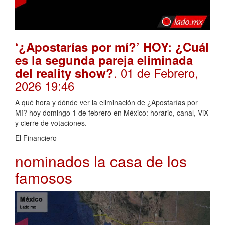
‘¿Apostarías por mí?’ HOY: ¿Cuál
es la segunda pareja eliminada
. 01 de Febrero,
del reality show?
2026 19:46
A qué hora y dónde ver la eliminación de ¿Apostarías por
Mí? hoy domingo 1 de febrero en México: horario, canal, ViX
y cierre de votaciones.
El Financiero
nominados la casa de los
famosos