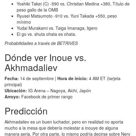
Yoshiki Takei (C) -590 vs. Christian Medina +380, Título de
peso gallo de la OMB
Ryusei Matsumoto -910 vs. Yuni Takada +550, peso
mínimo
Yudai Murakami vs. Taiga Imanaga, ligero
Ei go vs. shuta ohata es ohata.
Probabilidades a través de BETRIVES
Dónde ver Inoue vs.
Akhmadaliev
Fecha:
14 de septiembre |
Hora de inicio:
4 AM ET (tarjeta
principal)
Ubicación:
IG Arena – Nagoya, Aichi, Japón
Arroyo:
Facebook de primer rango
Predicción
Akhmadaliev es un buen luchador, pero en realidad no aporta
mucho a la mesa que debería molestar a inouye de alguna
manera seria. Por otra parte, lo mismo podría decirse sobre Nery