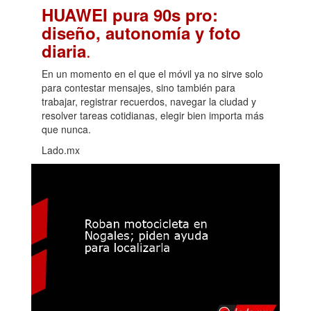
HUAWEI pura 90s pro:
diseño, autonomía y foto
.
diaria
En un momento en el que el móvil ya no sirve solo
para contestar mensajes, sino también para
trabajar, registrar recuerdos, navegar la ciudad y
resolver tareas cotidianas, elegir bien importa más
que nunca.
Lado.mx