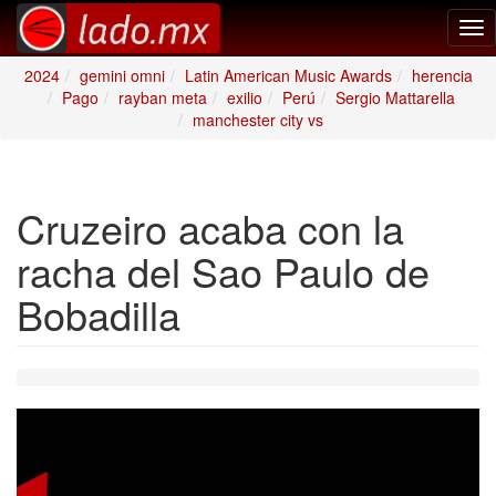
Tog
nav
2024
gemini omni
Latin American Music Awards
herencia
Pago
rayban meta
exilio
Perú
Sergio Mattarella
manchester city vs
Cruzeiro acaba con la
racha del Sao Paulo de
Bobadilla