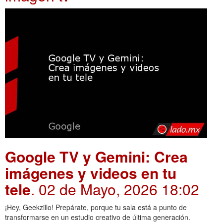
Google TV y Gemini: Crea
imágenes y videos en tu
tele
. 02 de Mayo, 2026 18:02
¡Hey, Geekzillo! Prepárate, porque tu sala está a punto de
transformarse en un estudio creativo de última generación.