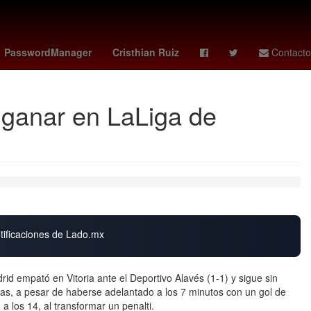
ión Nacional Forestal
Brasil
Pago
Perú
PasswordManager
Cristhian Ruiz
Contacto
n ganar en LaLiga de
otificaciones de Lado.mx
empató en Vitoria ante el Deportivo Alavés (1-1) y sigue sin
as, a pesar de haberse adelantado a los 7 minutos con un gol de
a los 14, al transformar un penalti.