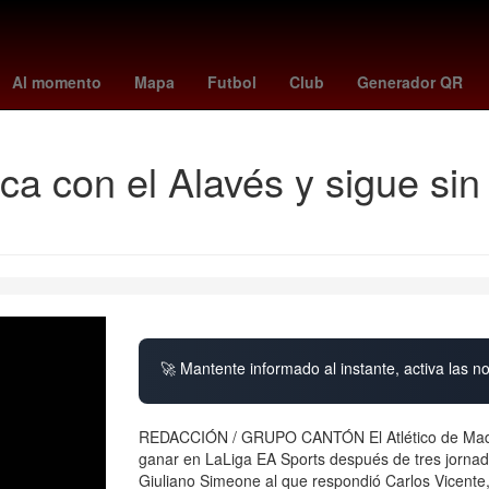
s
boston
Brandon Vázquez
houston dash - orlando pride
Comis
Al momento
Mapa
Futbol
Club
Generador QR
nca con el Alavés y sigue si
🚀 Mantente informado al instante, activa las n
REDACCIÓN / GRUPO CANTÓN El Atlético de Madrid 
ganar en LaLiga EA Sports después de tres jornad
Giuliano Simeone al que respondió Carlos Vicente, 