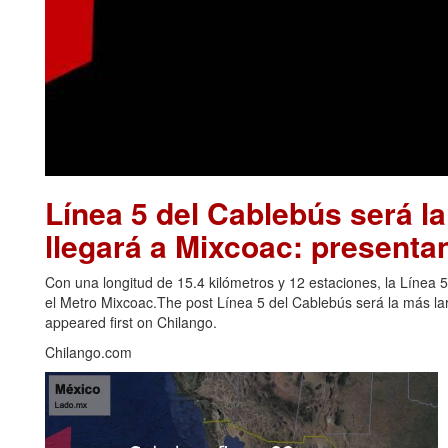
Línea 5 del Cablebús será l
llegará a Mixcoac: presenta
Con una longitud de 15.4 kilómetros y 12 estaciones, la Línea
el Metro Mixcoac.The post Línea 5 del Cablebús será la más l
appeared first on Chilango.
Chilango.com