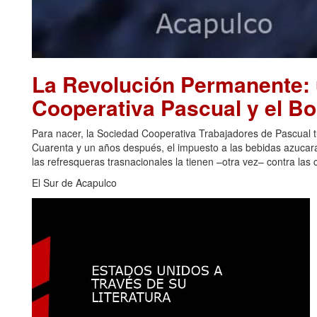
La Revolución Permanente: u
Cooperativa Pascual y el B
Para nacer, la Sociedad Cooperativa Trabajadores de Pascual 
Cuarenta y un años después, el impuesto a las bebidas azucar
las refresqueras trasnacionales la tienen –otra vez– contra las 
El Sur de Acapulco