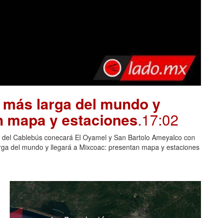
a más larga del mundo y
n mapa y estaciones
.17:02
 5 del Cablebús conecará El Oyamel y San Bartolo Ameyalco con
arga del mundo y llegará a Mixcoac: presentan mapa y estaciones