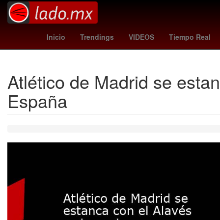
flightradar24
Venezolanos
necaxa - tigre
Inicio
Trendings
VIDEOS
Tiempo Real
Atlético de Madrid se esta
España