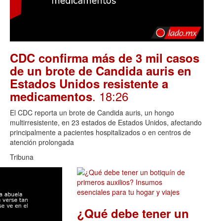
CDC confirma más de 3 mil casos
de un brote de Candida auris en
Estados Unidos resistente a
. 18:26
medicamentos
El CDC reporta un brote de Candida auris, un hongo
multirresistente, en 23 estados de Estados Unidos, afectando
principalmente a pacientes hospitalizados o en centros de
atención prolongada
Tribuna
¿Qué debe tener un