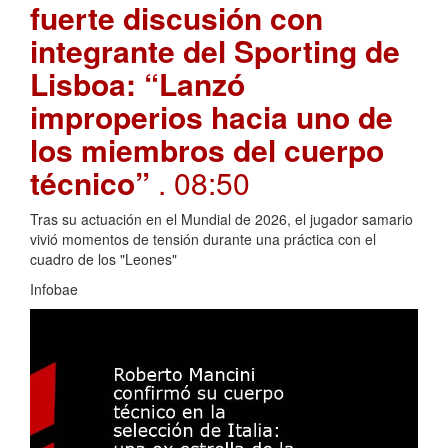
fuerte discusión con
integrante del Sporting de
Lisboa: “Lanzó
improperios hacia uno de
los miembros del cuerpo
técnico”
. 08:50
Tras su actuación en el Mundial de 2026, el jugador samario
vivió momentos de tensión durante una práctica con el
cuadro de los "Leones"
Infobae