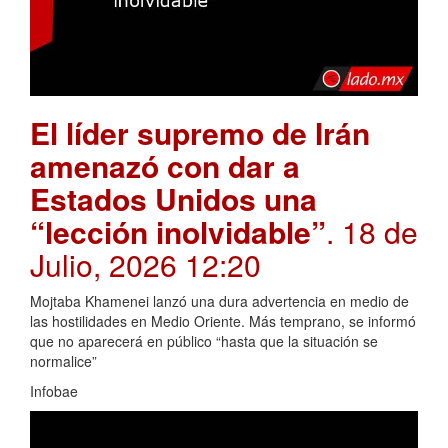
El líder supremo de Irán
amenazó con dar a
Estados Unidos una
“lección inolvidable”
. 18 de
Julio, 2026 12:20
Mojtaba Khamenei lanzó una dura advertencia en medio de
las hostilidades en Medio Oriente. Más temprano, se informó
que no aparecerá en público “hasta que la situación se
normalice”
Infobae