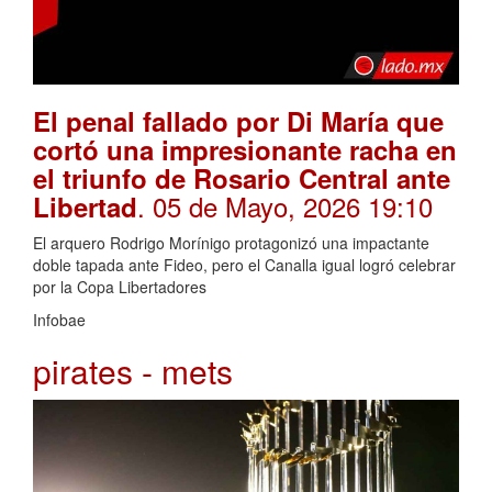
El penal fallado por Di María que
cortó una impresionante racha en
el triunfo de Rosario Central ante
. 05 de Mayo, 2026 19:10
Libertad
El arquero Rodrigo Morínigo protagonizó una impactante
doble tapada ante Fideo, pero el Canalla igual logró celebrar
por la Copa Libertadores
Infobae
pirates - mets