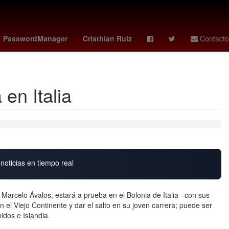
- falcons
texans - raiders
independiente del valle - barcelona sc
PasswordManager
Cristhian Ruiz
Contacto
en Italia
noticias en tiempo real
Marcelo Ávalos, estará a prueba en el Bolonia de Italia –con sus
 el Viejo Continente y dar el salto en su joven carrera; puede ser
idos e Islandia.