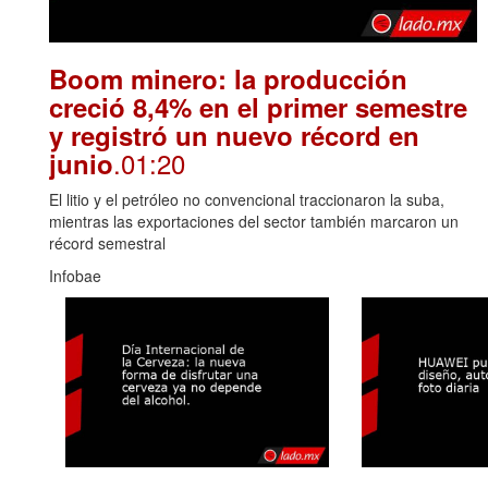
Boom minero: la producción
creció 8,4% en el primer semestre
y registró un nuevo récord en
.01:20
junio
El litio y el petróleo no convencional traccionaron la suba,
mientras las exportaciones del sector también marcaron un
récord semestral
Infobae