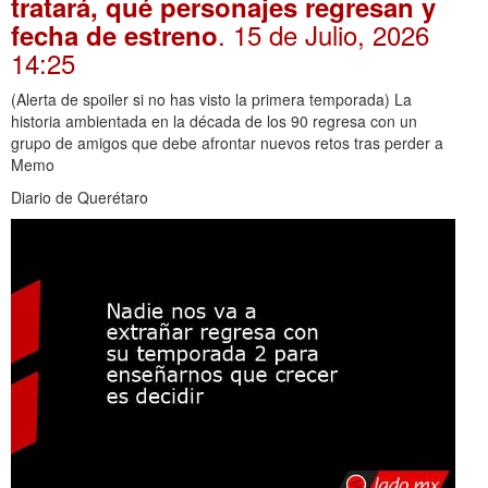
tratará, qué personajes regresan y
. 15 de Julio, 2026
fecha de estreno
14:25
(Alerta de spoiler si no has visto la primera temporada) La
historia ambientada en la década de los 90 regresa con un
grupo de amigos que debe afrontar nuevos retos tras perder a
Memo
Diario de Querétaro