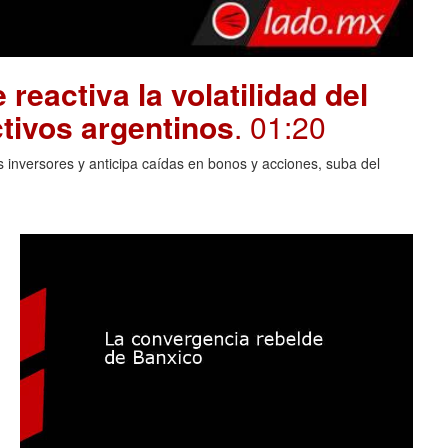
 reactiva la volatilidad del
tivos argentinos
. 01:20
 inversores y anticipa caídas en bonos y acciones, suba del