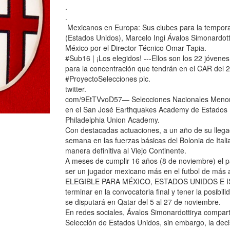
.
.
Mexicanos en Europa: Sus clubes para la tempora
(Estados Unidos), Marcelo Ingi Ávalos Simonardot
México por el Director Técnico Omar Tapia.
#Sub16 | ¡Los elegidos! ---Ellos son los 22 jóven
para la concentración que tendrán en el CAR del 2
#ProyectoSelecciones pic.
twitter.
com/9EtTVvoD57— Selecciones Nacionales Menore
en el San José Earthquakes Academy de Estados Un
Philadelphia Union Academy.
Con destacadas actuaciones, a un año de su llega
semana en las fuerzas básicas del Bolonia de Ital
manera definitiva al Viejo Continente.
A meses de cumplir 16 años (8 de noviembre) el pas
ser un jugador mexicano más en el futbol de más al
ELEGIBLE PARA MÉXICO, ESTADOS UNIDOS E ISLAN
terminar en la convocatoria final y tener la posib
se disputará en Qatar del 5 al 27 de noviembre.
En redes sociales, Ávalos Simonardottirya compart
Selección de Estados Unidos, sin embargo, la decis