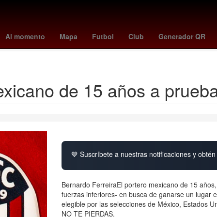
nte
broncos - jaguars
lions - steelers
Kylian Mbappé
cardinals 
Al momento
Mapa
Futbol
Club
Generador QR
Estadio GNP Seguros
xicano de 15 años a prueba 
💙 Suscríbete a nuestras notificaciones y obtén 
Bernardo FerreiraEl portero mexicano de 15 años, 
fuerzas inferiores- en busca de ganarse un lugar en
elegible por las selecciones de México, Estados Un
NO TE PIERDAS.