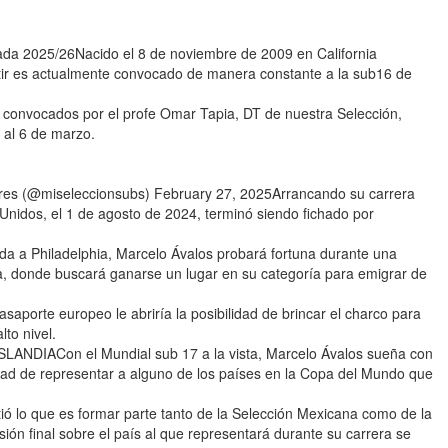
da 2025/26Nacido el 8 de noviembre de 2009 en California
tir es actualmente convocado de manera constante a la sub16 de
es convocados por el profe Omar Tapia, DT de nuestra Selección,
 al 6 de marzo.
s (@miseleccionsubs) February 27, 2025Arrancando su carrera
idos, el 1 de agosto de 2024, terminó siendo fichado por
da a Philadelphia, Marcelo Ávalos probará fortuna durante una
ia, donde buscará ganarse un lugar en su categoría para emigrar de
aporte europeo le abriría la posibilidad de brincar el charco para
to nivel.
DIACon el Mundial sub 17 a la vista, Marcelo Ávalos sueña con
ilidad de representar a alguno de los países en la Copa del Mundo que
ió lo que es formar parte tanto de la Selección Mexicana como de la
ión final sobre el país al que representará durante su carrera se