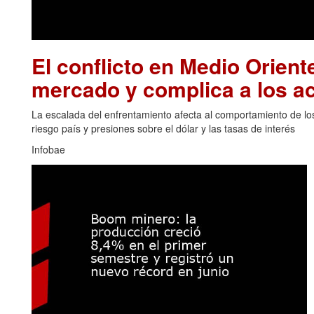
El conflicto en Medio Oriente
mercado y complica a los ac
La escalada del enfrentamiento afecta al comportamiento de los
riesgo país y presiones sobre el dólar y las tasas de interés
Infobae