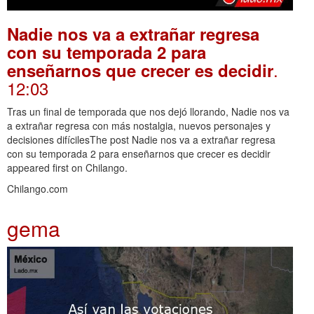
Nadie nos va a extrañar regresa
con su temporada 2 para
.
enseñarnos que crecer es decidir
12:03
Tras un final de temporada que nos dejó llorando, Nadie nos va
a extrañar regresa con más nostalgia, nuevos personajes y
decisiones difícilesThe post Nadie nos va a extrañar regresa
con su temporada 2 para enseñarnos que crecer es decidir
appeared first on Chilango.
Chilango.com
gema