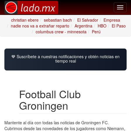
Toggl
navig
christian ebere
sebastian bach
El Salvador
Empresa
nadie nos va a extrañar reparto
Argentina
HBO
El Paso
columbus crew - minnesota
Perú
💙 Suscríbete a nuestras notificaciones y obtén noticias en
tiempo real
Football Club
Groningen
Mantente al día con todas las noticias de Groningen FC.
Cubrimos desde las novedades de los jugadores como Niemann,