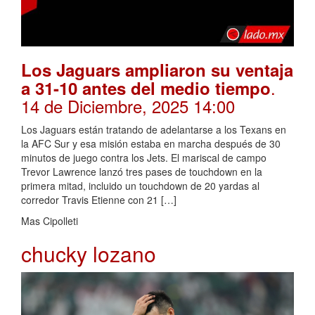
Los Jaguars ampliaron su ventaja
.
a 31-10 antes del medio tiempo
14 de Diciembre, 2025 14:00
Los Jaguars están tratando de adelantarse a los Texans en
la AFC Sur y esa misión estaba en marcha después de 30
minutos de juego contra los Jets. El mariscal de campo
Trevor Lawrence lanzó tres pases de touchdown en la
primera mitad, incluido un touchdown de 20 yardas al
corredor Travis Etienne con 21 […]
Mas Cipolleti
chucky lozano