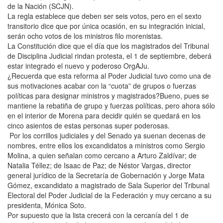
de la Nación (SCJN).
La regla establece que deben ser seis votos, pero en el sexto
transitorio dice que por única ocasión, en su integración inicial,
serán ocho votos de los ministros filo morenistas.
La Constitución dice que el día que los magistrados del Tribunal
de Disciplina Judicial rindan protesta, el 1 de septiembre, deberá
estar integrado el nuevo y poderoso OrgAJu.
¿Recuerda que esta reforma al Poder Judicial tuvo como una de
sus motivaciones acabar con la “cuota” de grupos o fuerzas
políticas para designar ministros y magistrados?Bueno, pues se
mantiene la rebatiña de grupo y fuerzas políticas, pero ahora sólo
en el interior de Morena para decidir quién se quedará en los
cinco asientos de estas personas super poderosas.
Por los corrillos judiciales y del Senado ya suenan decenas de
nombres, entre ellos los excandidatos a ministros como Sergio
Molina, a quien señalan como cercano a Arturo Zaldívar; de
Natalia Téllez; de Isaac de Paz; de Néstor Vargas, director
general jurídico de la Secretaría de Gobernación y Jorge Mata
Gómez, excandidato a magistrado de Sala Superior del Tribunal
Electoral del Poder Judicial de la Federación y muy cercano a su
presidenta, Mónica Soto.
Por supuesto que la lista crecerá con la cercanía del 1 de