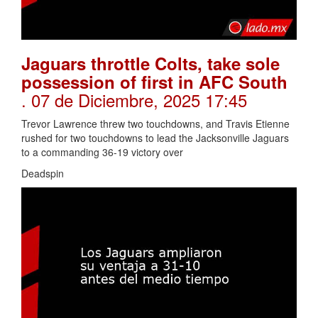
Jaguars throttle Colts, take sole
possession of first in AFC South
. 07 de Diciembre, 2025 17:45
Trevor Lawrence threw two touchdowns, and Travis Etienne
rushed for two touchdowns to lead the Jacksonville Jaguars
to a commanding 36-19 victory over
Deadspin