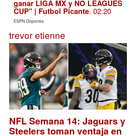
ganar LIGA MX y NO LEAGUES
. 02:20
CUP" | Futbol Picante
ESPN Deportes
trevor etienne
NFL Semana 14: Jaguars y
Steelers toman ventaja en