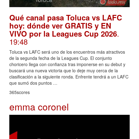
Qué canal pasa Toluca vs LAFC
hoy: dónde ver GRATIS y EN
.
VIVO por la Leagues Cup 2026
19:48
Toluca vs LAFC será uno de los encuentros más atractivos
de la segunda fecha de la Leagues Cup. El conjunto
choricero llega con confianza tras imponerse en su debut y
buscará una nueva victoria que lo deje muy cerca de la
clasificación a la siguiente ronda. Enfrente tendrá a un LAFC
que sumó dos puntos …
365scores
emma coronel