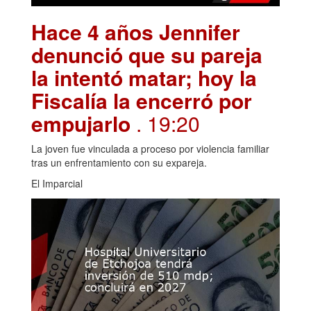
Hace 4 años Jennifer
denunció que su pareja
la intentó matar; hoy la
Fiscalía la encerró por
empujarlo
. 19:20
La joven fue vinculada a proceso por violencia familiar
tras un enfrentamiento con su expareja.
El Imparcial