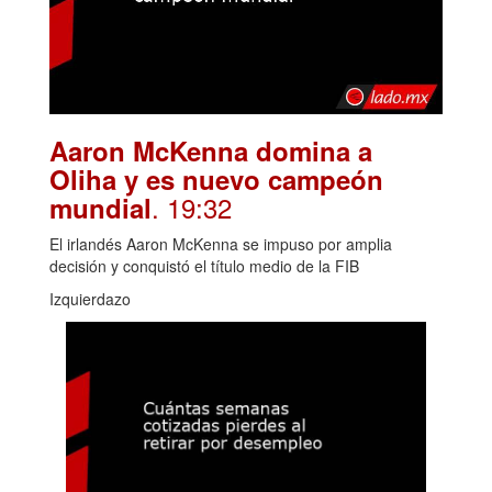
Aaron McKenna domina a
Oliha y es nuevo campeón
. 19:32
mundial
El irlandés Aaron McKenna se impuso por amplia
decisión y conquistó el título medio de la FIB
Izquierdazo