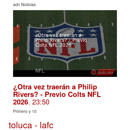
adn Noticias
¿Otra vez traerán a Philip
Rivers? - Previo Colts NFL
. 23:50
2026
Primero y 10
toluca - lafc