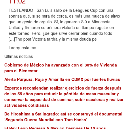
11:02
TESTEANDO San Luis salió de la Leagues Cup con una
sonrisa que, si se mira de cerca, es más una mueca de alivio
que un gesto de orgullo. Sí, le ganaron 2-0 a Minnesota
United y firmaron su primera victoria en tiempo regular en
este torneo. Pero, ¿de qué sirve cerrar bien cuando todo
[…]The post Victoria tardía y la misma deuda pe
Laorquesta.mx
Últimas noticias
Gobierno de México ha avanzado con el 30% de Vivienda
para el Bienestar
Alerta Púrpura, Roja y Amarilla en CDMX por fuertes lluvias
Expertos recomiendan realizar ejercicios de fuerza después
de los 55 años para reducir la pérdida de masa muscular y
conservar la capacidad de caminar, subir escaleras y realizar
actividades cotidianas
De Hiroshima a Stalingrado: así se construyó el documental
‘Segunda Guerra Mundial con Tom Hanks’
El Rey León Regresa A México Después De 10 años