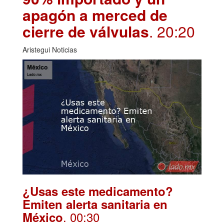
apagón a merced de
cierre de válvulas
. 20:20
Aristegui Noticias
¿Usas este medicamento?
Emiten alerta sanitaria en
. 00:30
México