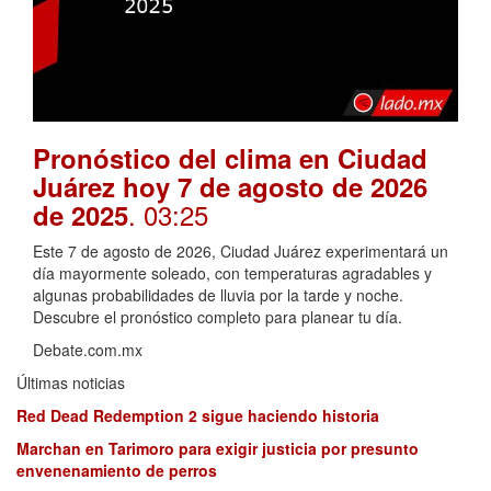
Pronóstico del clima en Ciudad
Juárez hoy 7 de agosto de 2026
. 03:25
de 2025
Este 7 de agosto de 2026, Ciudad Juárez experimentará un
día mayormente soleado, con temperaturas agradables y
algunas probabilidades de lluvia por la tarde y noche.
Descubre el pronóstico completo para planear tu día.
Debate.com.mx
Últimas noticias
Red Dead Redemption 2 sigue haciendo historia
Marchan en Tarimoro para exigir justicia por presunto
envenenamiento de perros