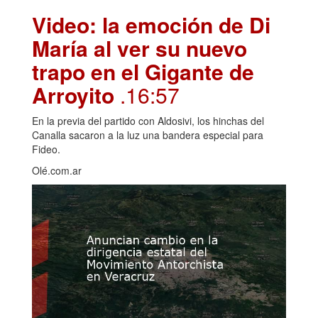
Video: la emoción de Di
María al ver su nuevo
trapo en el Gigante de
Arroyito
.16:57
En la previa del partido con Aldosivi, los hinchas del
Canalla sacaron a la luz una bandera especial para
Fideo.
Olé.com.ar