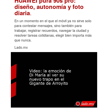
HUAWEI pura 90s pro:
diseño, autonomía y foto
.
diaria
En un momento en el que el móvil ya no sirve solo
para contestar mensajes, sino también para
trabajar, registrar recuerdos, navegar la ciudad y
resolver tareas cotidianas, elegir bien importa más
que nunca.
Lado.mx