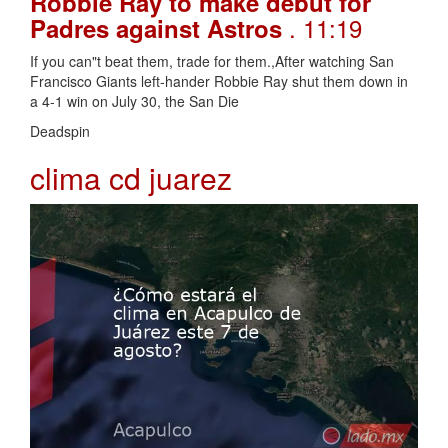
Robbie Ray to make debut for
. 11:19
Padres against Astros
If you can"t beat them, trade for them.,After watching San
Francisco Giants left-hander Robbie Ray shut them down in
a 4-1 win on July 30, the San Die
Deadspin
clima cd juarez