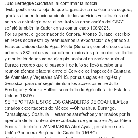
Julio Berdegué Sacristán, al confirmar la noticia.
“Esta gestión es reflejo de que la ganadería mexicana es segura,
gracias al buen funcionamiento de los servicios veterinarios del
país y la estrategia para el control y la erradicación del GBG”,
señaló también la Sader en su comunicado 168/2025.
Por su parte, el gobernador de Sonora, Alfonso Durazo, escribió
en redes sociales:“Hoy reanudamos la exportación de ganado a
Estados Unidos desde Agua Prieta (Sonora), con el cruce de las
primeras 882 cabezas, cumpliendo todos los protocolos sanitarios
y manteniéndonos como ejemplo nacional de sanidad animal”.
Durazo recordó que el pasado 1 de julio se llevó a cabo una
reunión técnica bilateral entre el Servicio de Inspección Sanitaria
de Animales y Vegetales (APHIS, por sus siglas en inglés) y
Senasica, para dar seguimiento a los acuerdos entre Julio
Berdegué y Brooke Rollins, secretaria de Agricultura de Estados
Unidos (USDA).
SE REPORTAN LISTOS LOS GANADEROS DE COAHUILA“Los
estados exportadores de México —Chihuahua, Durango,
Tamaulipas y Coahuila— estamos satisfechos y animados por la
apertura de la frontera de exportación de ganado en Agua Prieta,
Sonora”, declaró a VANGUARDIA Abel Ayala, presidente de la
Unión Ganadera Regional de Coahuila (UGRC).