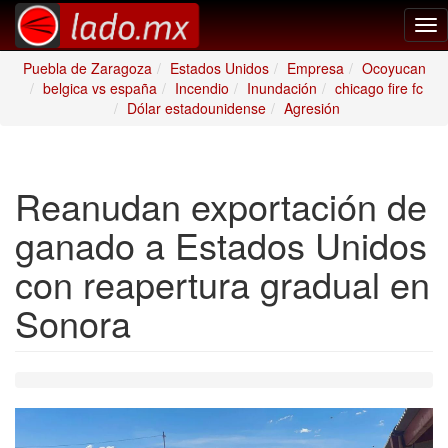
Tog
nav
Puebla de Zaragoza
Estados Unidos
Empresa
Ocoyucan
belgica vs españa
Incendio
Inundación
chicago fire fc
Dólar estadounidense
Agresión
Reanudan exportación de
ganado a Estados Unidos
con reapertura gradual en
Sonora