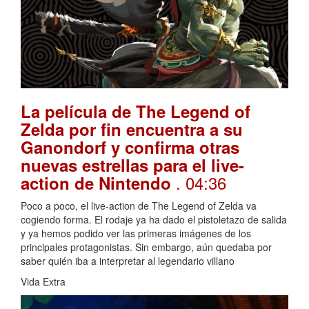
La película de The Legend of
Zelda por fin encuentra a su
Ganondorf y confirma otras
nuevas estrellas para el live-
. 04:36
action de Nintendo
Poco a poco, el live-action de The Legend of Zelda va
cogiendo forma. El rodaje ya ha dado el pistoletazo de salida
y ya hemos podido ver las primeras imágenes de los
principales protagonistas. Sin embargo, aún quedaba por
saber quién iba a interpretar al legendario villano
Vida Extra