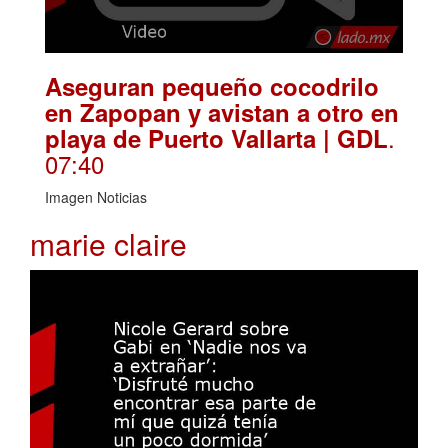
Aseguran pequeño cocodrilo
en Zapopan y avistan a otro en
.
playa de Puerto Vallarta | GDL
07:40
Imagen Noticias
marie claire