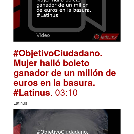
#ObjetivoCiudadano.
Mujer halló boleto
ganador de un millón de
euros en la basura.
#Latinus
. 03:10
Latinus