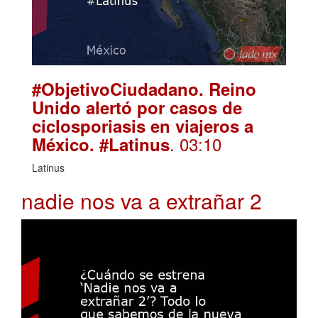
#ObjetivoCiudadano. Reino
Unido alertó por casos de
ciclosporiasis en viajeros a
. 03:10
México. #Latinus
Latinus
nadie nos va a extrañar 2